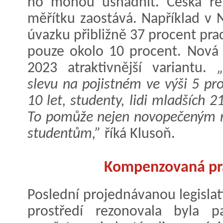
ho mohou usnadnit. Česká rep
měřítku zaostává. Například v 
úvazku přibližně 37 procent prac
pouze okolo 10 procent. Nová l
2023 atraktivnější variantu.
slevu na pojistném ve výši 5 pro
10 let, studenty, lidi mladších 2
To pomůže nejen novopečeným r
studentům,”
říká Klusoň.
Kompenzovaná pr
Poslední projednávanou legisla
prostředí rezonovala byla p