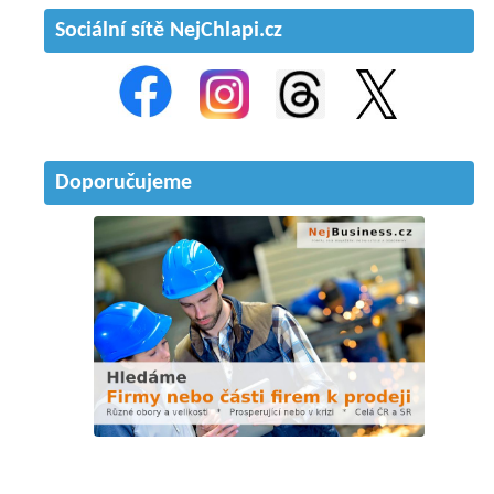
Sociální sítě NejChlapi.cz
Doporučujeme