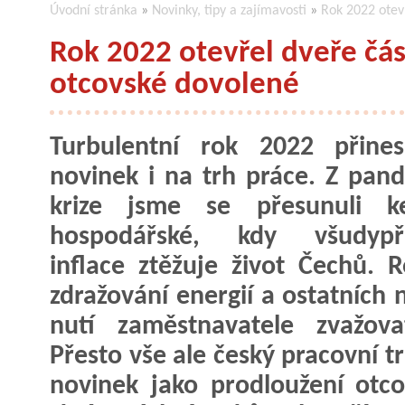
Úvodní stránka
»
Novinky, tipy a zajímavosti
»
Rok 2022 otev
Rok 2022 otevřel dveře čá
otcovské dovolené
Turbulentní rok 2022 přines
novinek i na trh práce. Z pan
krize jsme se přesunuli ke
hospodářské, kdy všudypř
inflace ztěžuje život Čechů. R
zdražování energií a ostatních 
nutí zaměstnavatele zvažov
Přesto vše ale český pracovní tr
novinek jako prodloužení otc