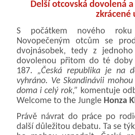
Delší otcovská dovolená a
zkrácené 
S počátkem nového roku p
Novopečeným otcům se prodlo
dvojnásobek, tedy z jednoho
dovolenou přitom do té doby 
187.
„Česká republika je na d
vyhráno. Ve Skandinávii mohou t
doma i celý rok,”
komentuje odbo
Welcome to the Jungle
Honza K
Právě návrat do práce po rodi
další důležitou debatu. Ta se tý