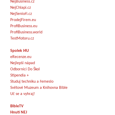
NejBusiness.cz
NejChlapi.cz
NejSenioři.cz
ProdejFirem.eu
ProfiBusiness.eu
ProfiBusiness.world
TestMotoru.cz
Spolek I4U
eRecenze.eu
Nejlepší nápad
Odborníci Do Škol
Stipendia +
Studuj techniku a řemeslo
Světové Muzeum a Knihovna Bible
Uč se a vyhraj!
BibleTV
Hnutí NEJ