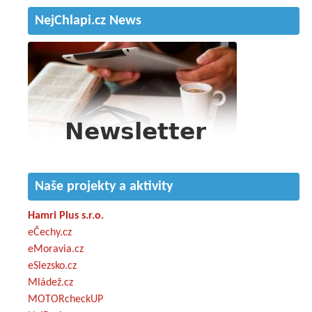
NejChlapi.cz News
Naše projekty a aktivity
Hamri Plus s.r.o.
eČechy.cz
eMoravia.cz
eSlezsko.cz
Mládež.cz
MOTORcheckUP