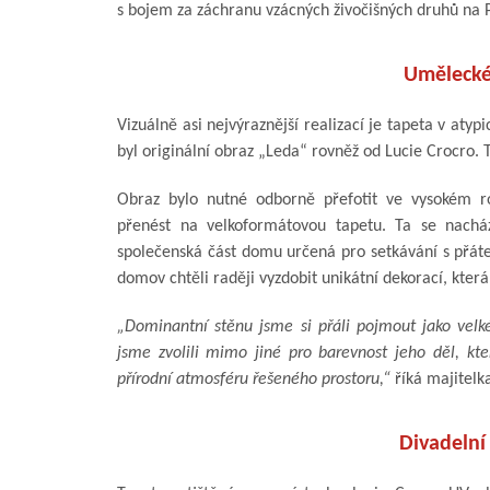
s bojem za záchranu vzácných živočišných druhů na P
Umělecké 
Vizuálně asi nejvýraznější realizací je tapeta v aty
byl originální obraz „Leda“ rovněž od Lucie Crocro.
Obraz bylo nutné odborně přefotit ve vysokém ro
přenést na velkoformátovou tapetu. Ta se nacház
společenská část domu určená pro setkávání s přáteli
domov chtěli raději vyzdobit unikátní dekorací, která
„Dominantní stěnu jsme si přáli pojmout jako velké
jsme zvolili mimo jiné pro barevnost jeho děl, kt
přírodní atmosféru řešeného prostoru,“
říká majitel
Divadelní 