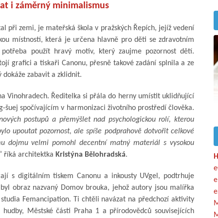
řat i záměrný minimalismus
 při zemi, je mateřská škola v pražských Řepích, jejíž vedení
ckou místností, která je určena hlavně pro děti se zdravotním
 potřeba použít hravý motiv, který zaujme pozornost dětí.
ojí grafici a tiskaři Canonu, přesně takové zadání splnila a ze
 dokáže zabavit a zklidnit.
 na Vinohradech. Ředitelka si přála do herny umístit uklidňující
-šuej spočívajícím v harmonizaci životního prostředí člověka.
nových postupů a přemýšlet nad psychologickou rolí, kterou
ylo upoutat pozornost, ale spíše podprahově dotvořit celkové
ému dojmu velmi pomohl decentní matný materiál s vysokou
“
říká architektka
Kristýna Bělohradská
.
H
e
rají s digitálním tiskem Canonu a inkousty UVgel, podtrhuje
e
 byl obraz nazvaný Domov brouka, jehož autory jsou malířka
e
tudia Femancipation. Ti chtěli navázat na předchozí aktivity
M
a hudby, Městské části Praha 1 a přírodovědců souvisejících
M