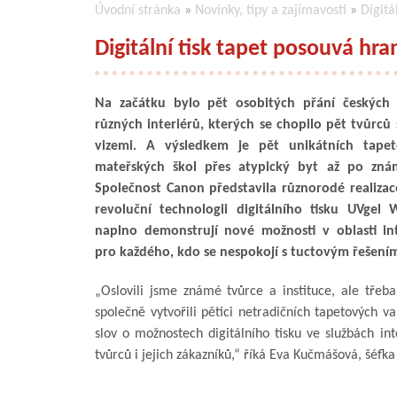
Úvodní stránka
»
Novinky, tipy a zajímavosti
»
Digitá
Digitální tisk tapet posouvá hra
Na začátku bylo pět osobitých přání českých 
různých interiérů, kterých se chopilo pět tvůrců 
vizemi. A výsledkem je pět unikátních tape
mateřských škol přes atypický byt až po znám
Společnost Canon představila různorodé realizace
revoluční technologii digitálního tisku UVgel 
naplno demonstrují nové možnosti v oblasti in
pro každého, kdo se nespokojí s tuctovým řešením
„Oslovili jsme známé tvůrce a instituce, ale třeb
společně vytvořili pětici netradičních tapetových var
slov o možnostech digitálního tisku ve službách i
tvůrců i jejich zákazníků,“ říká Eva Kučmášová, šéfk