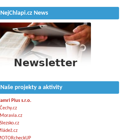
NejChlapi.cz News
Naše projekty a aktivity
amri Plus s.r.o.
Čechy.cz
Moravia.cz
Slezsko.cz
ládež.cz
OTORcheckUP