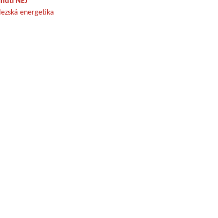
nutí NEJ
lezská energetika