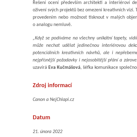
Řešení ocení především architekti a interiéroví de
oživení svých projektů bez omezení kreativních vizí.
provedením nebo možnost tisknout v malých objem
o analogu nemluvě.
„Když se podíváme na všechny unikátní tapety, vidí
může nechat udělat jedinečnou interiérovou deko
potenciálních kreativních návrhů, ale i nepřebern
nejpřísnější požadavky i nejosobitější přání a zárov
uzavírá
Eva Kučmášová
, šéfka komunikace společno
Zdroj informací
Canon a NejChlapi.cz
Datum
21. února 2022