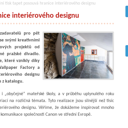
lní tisk tapet posouvá hranice interiérového designu
nice interiérového designu
zadavatelů pro pět
se svými kreativními
tových projektů od
é pražské divadlo.
, které vznikly díky
Wallpaper Factory a
teriérového designu
 z katalogu.
a i „obyčejné“ mateřské školy, a v průběhu uplynulého roku
iací na rozličná témata. Tyto realizace jsou silnější než tisíc
nteriérového designu. Věříme, že dokážeme inspirovat mnoho
a komunikace společnosti Canon ve střední Evropě.