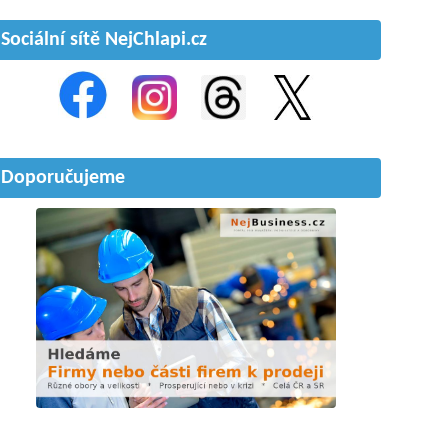
Sociální sítě NejChlapi.cz
Doporučujeme