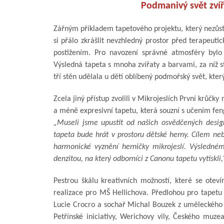
Podmanivý svět zví
Zářným příkladem tapetového projektu, který nezůstal
si přálo zkrášlit nevzhledný prostor před terapeuti
postižením. Pro navození správné atmosféry bylo
Výsledná tapeta s mnoha zvířaty a barvami, za níž st
tří stěn udělala u dětí oblíbený podmořský svět, který
Zcela jiný přístup zvolili v Mikrojeslích První krůčky
a méně expresivní tapetu, která souzní s učením feng
„Museli jsme upustit od našich osvědčených desig
tapeta bude hrát v prostoru dětské herny. Cílem neb
harmonické vyznění herničky mikrojeslí. Výsledn
denzitou, na který odborníci z Canonu tapetu vytiskli,
Pestrou škálu kreativních možností, které se oteví
realizace pro MŠ Hellichova. Předlohou pro tapetu
Lucie Crocro a sochař Michal Bouzek z uměleckého s
Petřínské iniciativy, Werichovy vily, Českého muze