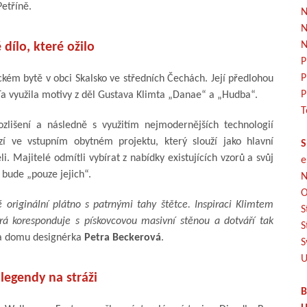
etříně.
N
N
N
dílo, které ožilo
P
P
pickém bytě v obci Skalsko ve středních Čechách. Její předlohou
P
 Ta využila motivy z děl Gustava Klimta „Danae“ a „Hudba“.
T
zlišení a následně s využitím nejmodernějších technologií
í ve vstupním obytném projektu, který slouží jako hlavní
S
. Majitelé odmítli vybírat z nabídky existujících vzorů a svůj
e
 bude „pouze jejich“.
N
O
 originální plátno s patrnými tahy štětce. Inspiraci Klimtem
S
erá koresponduje s pískovcovou masivní stěnou a dotváří tak
S
ka domu designérka
Petra Beckerová
.
S
U
legendy na stráži
B