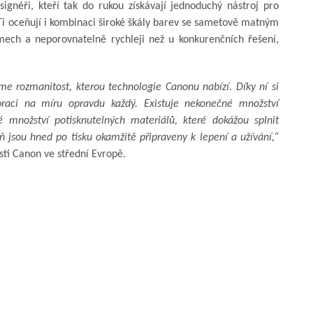
signéři, kteří tak do rukou získávají jednoduchý nástroj pro
 Ti oceňují i kombinaci široké škály barev se sametově matným
ech a neporovnatelně rychleji než u konkurenčních řešení,
me rozmanitost, kterou technologie Canonu nabízí. Díky ní si
raci na míru opravdu každý. Existuje nekonečné množství
é množství potisknutelných materiálů, které dokážou splnit
eň jsou hned po tisku okamžitě připraveny k lepení a užívání,“
sti Canon ve střední Evropě.