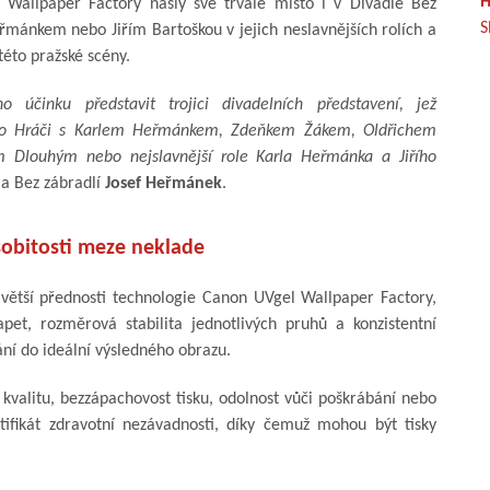
H
 Wallpaper Factory našly své trvalé místo i v Divadle Bez
S
řmánkem nebo Jiřím Bartoškou v jejich neslavnějších rolích a
 této pražské scény.
 účinku představit trojici divadelních představení, jež
sou to Hráči s Karlem Heřmánkem, Zdeňkem Žákem, Oldřichem
 Dlouhým nebo nejslavnější role Karla Heřmánka a Jiřího
la Bez zábradlí
Josef Heřmánek
.
osobitosti meze neklade
větší přednosti technologie Canon UVgel Wallpaper Factory,
pet, rozměrová stabilita jednotlivých pruhů a konzistentní
ní do ideální výsledného obrazu.
 kvalitu, bezzápachovost tisku, odolnost vůči poškrábání nebo
ifikát zdravotní nezávadnosti, díky čemuž mohou být tisky