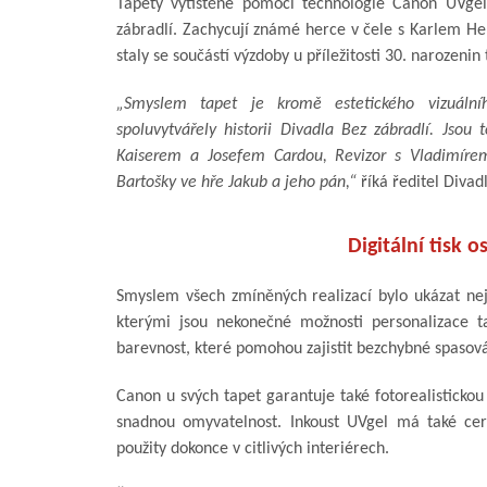
Tapety vytištěné pomocí technologie Canon UVgel
zábradlí. Zachycují známé herce v čele s Karlem He
staly se součástí výzdoby u příležitosti 30. narozenin
„Smyslem tapet je kromě estetického vizuálního
spoluvytvářely historii Divadla Bez zábradlí. J
Kaiserem a Josefem Cardou, Revizor s Vladimírem
Bartošky ve hře Jakub a jeho pán,“
říká ředitel Divad
Digitální tisk 
Smyslem všech zmíněných realizací bylo ukázat nej
kterými jsou nekonečné možnosti personalizace ta
barevnost, které pomohou zajistit bezchybné spasová
Canon u svých tapet garantuje také fotorealistickou
snadnou omyvatelnost. Inkoust UVgel má také cert
použity dokonce v citlivých interiérech.