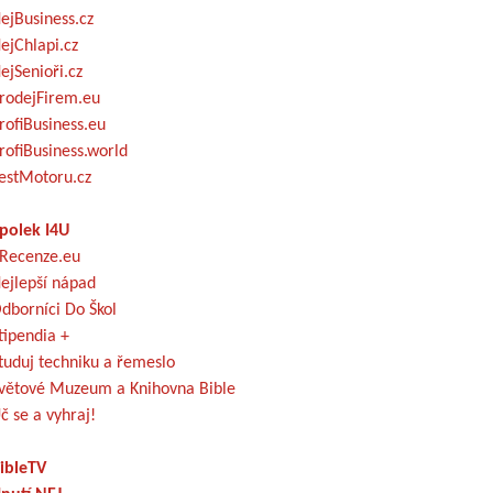
ejBusiness.cz
ejChlapi.cz
ejSenioři.cz
rodejFirem.eu
rofiBusiness.eu
rofiBusiness.world
estMotoru.cz
polek I4U
Recenze.eu
ejlepší nápad
dborníci Do Škol
tipendia +
tuduj techniku a řemeslo
větové Muzeum a Knihovna Bible
č se a vyhraj!
ibleTV