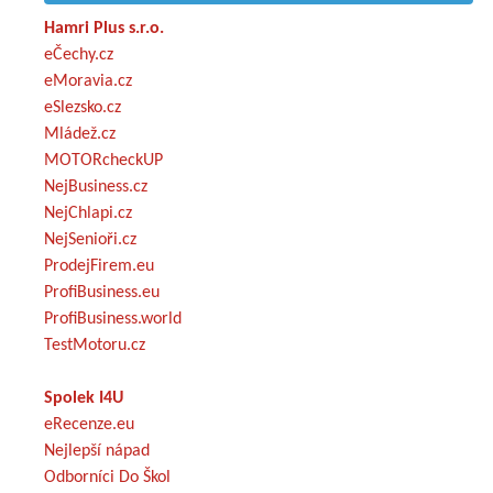
Hamri Plus s.r.o.
eČechy.cz
eMoravia.cz
eSlezsko.cz
Mládež.cz
MOTORcheckUP
NejBusiness.cz
NejChlapi.cz
NejSenioři.cz
ProdejFirem.eu
ProfiBusiness.eu
ProfiBusiness.world
TestMotoru.cz
Spolek I4U
eRecenze.eu
Nejlepší nápad
Odborníci Do Škol