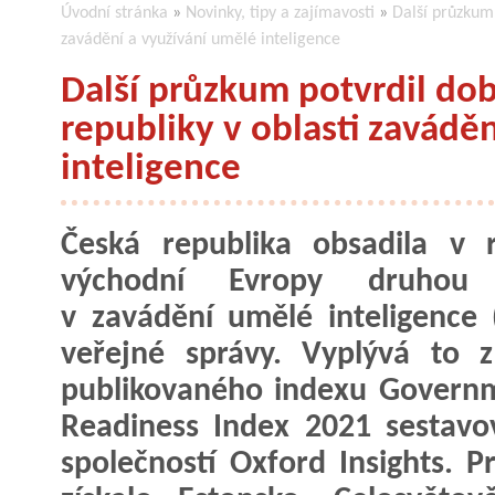
Úvodní stránka
»
Novinky, tipy a zajímavosti
»
Další průzkum 
zavádění a využívání umělé inteligence
Další průzkum potvrdil do
republiky v oblasti zavádě
inteligence
Česká republika obsadila v 
východní Evropy druhou 
v zavádění umělé inteligence 
veřejné správy. Vyplývá to 
publikovaného indexu Govern
Readiness Index 2021 sestav
společností Oxford Insights. P