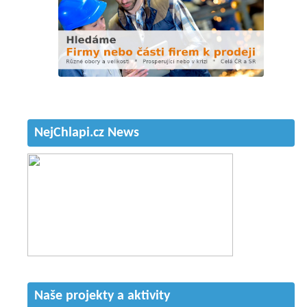
NejChlapi.cz News
Naše projekty a aktivity