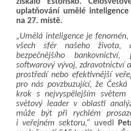
získalo Estonsko. Celosvěto
uplatňování umělé inteligence
na 27. místě.
„Umělá inteligence je fenomén, 
všech sfér našeho života,
bezpečnějšího bankovnictví, 
softwarový vývoj, zdravotnictví 
prostředí nebo efektivnější veř
pro nás povzbuzující, že Česká 
krok s nejvyspělejším světem 
světový leader v oblasti analý
může být při rychlém prosaz
i veřejném sektoru,“
uvedl
Pet