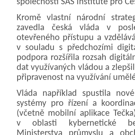
společnosti SAS Institute pro Č
Kromě vlastní národní strate
zavedla česká vláda v posl
otevřeného přístupu a vzděláván
v souladu s předchozími digitá
podpora rozšířila rozsah digitál
dat využívaných vládou a zlepši
připravenost na využívání umělé
Vláda například spustila nové
systémy pro řízení a koordina
(včetně mobilní aplikace Tečka
v oblasti kybernetické b
Ministerstva průmyslu a obch