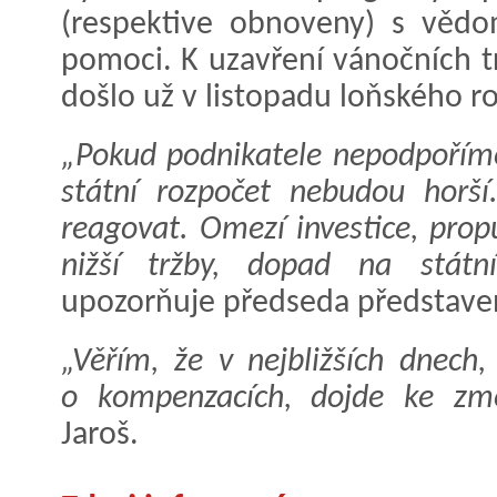
(respektive obnoveny) s vědom
pomoci. K uzavření vánočních 
došlo už v listopadu loňského r
„Pokud podnikatele nepodpoříme
státní rozpočet nebudou horš
reagovat. Omezí investice, pro
nižší tržby, dopad na státn
upozorňuje předseda představ
„Věřím, že v nejbližších dnec
o kompenzacích, dojde ke z
Jaroš.