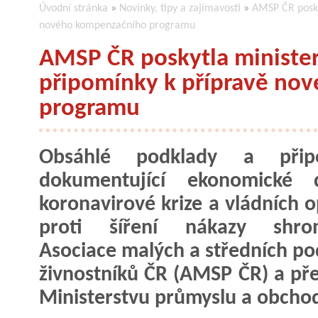
Úvodní stránka
»
Novinky, tipy a zajímavosti
»
AMSP ČR posky
nového kompenzačního programu
AMSP ČR poskytla minister
připomínky k přípravě no
programu
Obsáhlé podklady a přip
dokumentující ekonomické 
koronavirové krize a vládních o
proti šíření nákazy shrom
Asociace malých a středních po
živnostníků ČR (AMSP ČR) a pře
Ministerstvu průmyslu a obcho