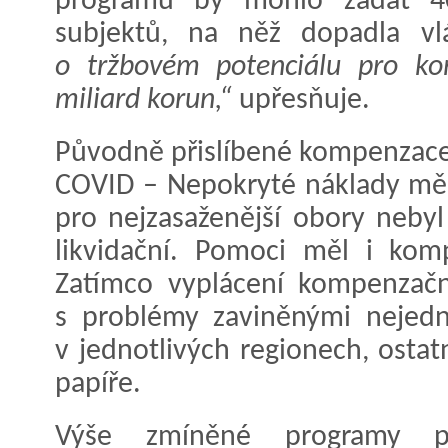
programu by mohlo žádat 40
subjektů, na něž dopadla v
o tržbovém potenciálu pro ko
miliard korun,“
upřesňuje.
Původně přislíbené kompenzace
COVID – Nepokryté náklady měly
pro nejzasaženější obory neby
likvidační. Pomoci měl i ko
Zatímco vyplácení kompenzačn
s problémy zaviněnými nejed
v jednotlivých regionech, ostatn
papíře.
Výše zmíněné programy př