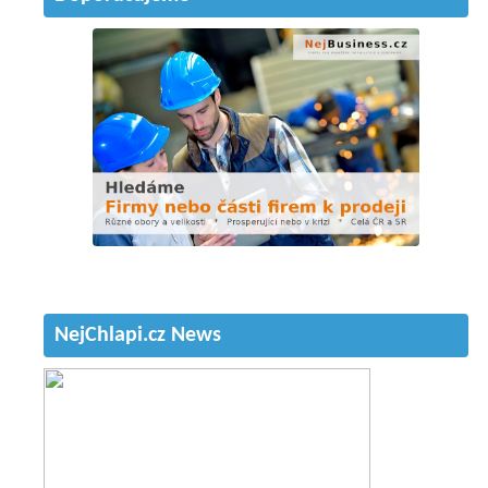
NejChlapi.cz News