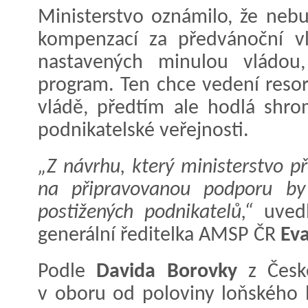
Ministerstvo oznámilo, že neb
kompenzací za předvánoční vln
nastavených minulou vládou
program. Ten chce vedení resor
vládě, předtím ale hodlá shro
podnikatelské veřejnosti.
„Z návrhu, který ministerstvo př
na připravovanou podporu by
postižených podnikatelů,“
uvedl
generální ředitelka AMSP ČR
Ev
Podle
Davida Borovky
z České
v oboru od poloviny loňského 