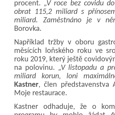
procent.
„V roce bez covidu do
obrat 115,2 miliard s přínose
miliard. Zaměstnáno je v něm
Borovka.
Například tržby v oboru gastr
měsících loňského roku ve sr
roku 2019, který ještě covidový
na polovinu.
„V listopadu a pr
miliard korun, loni maximáln
Kastner
, člen představenstva
Moje restaurace.
Kastner odhaduje, že o kom