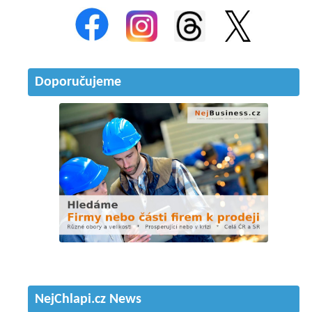
Doporučujeme
NejChlapi.cz News