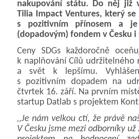
nakupování státu. Do něj již 
Tilia Impact Ventures, který s
s pozitivním přínosem a je
(dopadovým) fondem v Česku i 
Ceny SDGs každoročně oceňují 
k naplňování Cílů udržitelného
a svět k lepšímu. Vyhlášení
s pozitivním dopadem na udrž
čtvrtek 16. září. Na prvním míst
startup Datlab s projektem Kont
‚‚Je nám velkou ctí, že právě na
V Česku jsme mezi odborníky už 