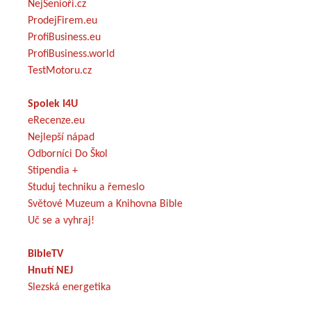
NejSenioři.cz
ProdejFirem.eu
ProfiBusiness.eu
ProfiBusiness.world
TestMotoru.cz
Spolek I4U
eRecenze.eu
Nejlepší nápad
Odborníci Do Škol
Stipendia +
Studuj techniku a řemeslo
Světové Muzeum a Knihovna Bible
Uč se a vyhraj!
BibleTV
Hnutí NEJ
Slezská energetika