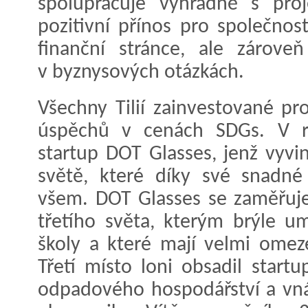
spolupracuje výhradně s proj
pozitivní přínos pro společnos
finanční stránce, ale zárov
v byznysových otázkách.
Všechny Tilií zainvestované pr
úspěchů v cenách SDGs. V ro
startup DOT Glasses, jenž vyvin
světě, které díky své snadné 
všem. DOT Glasses se zaměřuj
třetího světa, kterým brýle u
školy a které mají velmi omeze
Třetí místo loni obsadil start
odpadového hospodářství a vnáš