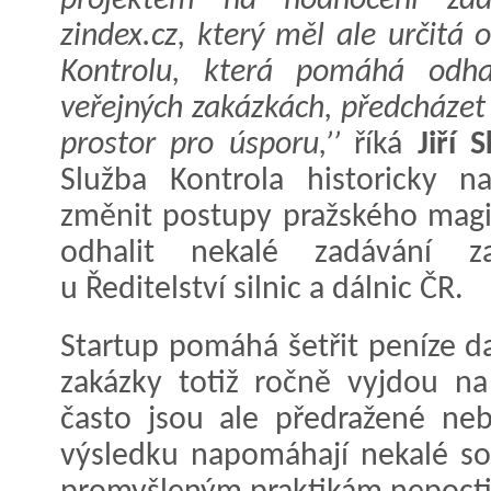
projektem na hodnocení zada
zindex.cz, který měl ale určitá 
Kontrolu, která pomáhá odh
veřejných zakázkách, předcházet
prostor pro úsporu,’’
říká
Jiří 
Služba Kontrola historicky n
změnit postupy pražského magi
odhalit nekalé zadávání 
u Ředitelství silnic a dálnic ČR.
Startup pomáhá šetřit peníze d
zakázky totiž ročně vyjdou na
často jsou ale předražené neb
výsledku napomáhají nekalé sou