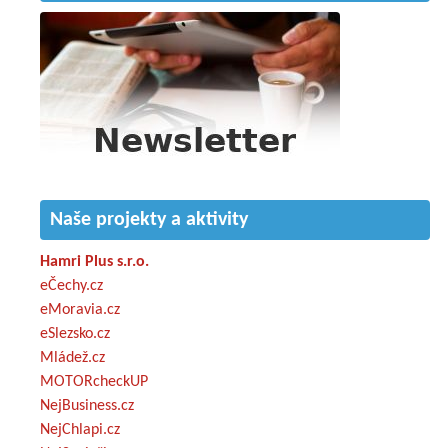
Naše projekty a aktivity
Hamri Plus s.r.o.
eČechy.cz
eMoravia.cz
eSlezsko.cz
Mládež.cz
MOTORcheckUP
NejBusiness.cz
NejChlapi.cz