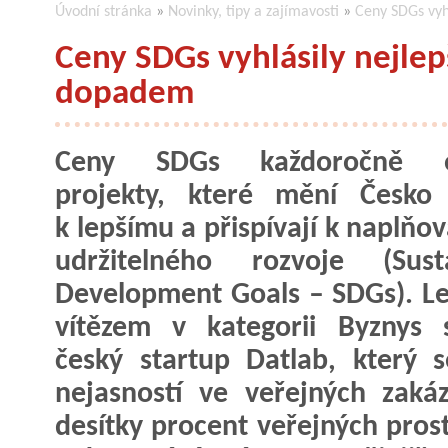
Úvodní stránka
»
Novinky, tipy a zajímavosti
»
Ceny SDGs vyhl
Ceny SDGs vyhlásily nejlep
dopadem
Ceny SDGs každoročně o
projekty, které mění Česko 
k lepšímu a přispívají k naplňov
udržitelného rozvoje (Susta
Development Goals – SDGs). L
vítězem v kategorii Byznys 
český startup Datlab, který 
nejasností ve veřejných zaká
desítky procent veřejných pros