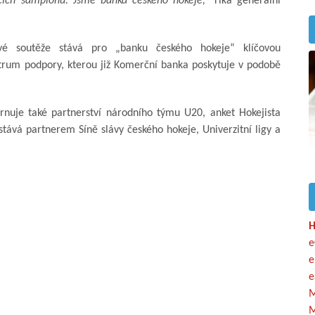
cích šampionů. Jsme banka českého hokeje,“
říká generální
ové soutěže stává pro „banku českého hokeje“ klíčovou
ktrum podpory, kterou již Komerční banka poskytuje v podobě
nuje také partnerství národního týmu U20, anket Hokejista
stává partnerem Síně slávy českého hokeje, Univerzitní ligy a
H
e
e
e
M
M