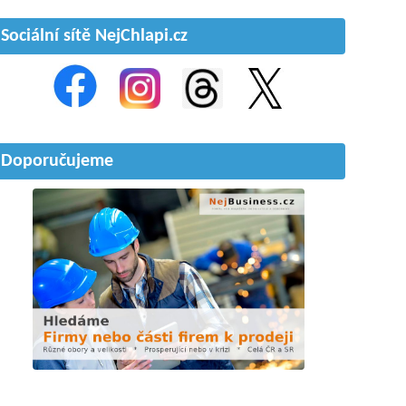
Sociální sítě NejChlapi.cz
Doporučujeme