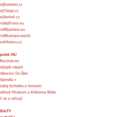
ejBusiness.cz
ejChlapi.cz
ejSenioři.cz
rodejFirem.eu
rofiBusiness.eu
rofiBusiness.world
estMotoru.cz
polek I4U
Recenze.eu
ejlepší nápad
dborníci Do Škol
tipendia +
tuduj techniku a řemeslo
větové Muzeum a Knihovna Bible
č se a vyhraj!
ibleTV