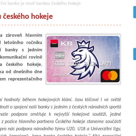
ční banka je nově bankou českého hokeje
 českého hokeje
 a zároveň hlavním
 letošního ročníku
ní banky s jedním
 komunikační rovině
a českého hokeje.
nka od dnešního dne
vem reprezentačního
ní hodnoty během hokejových klání. Jsou klíčové i ve světě
nutí o spojení naší banky s jedním z českých národních sportů
naše podpora směřuje k nejvyšší hokejové soutěži, jedné
se z pozice hlavního partnera Českého hokeje staneme součástí
pro nás podpora národního týmu U20, U18 a Univerzitní ligy,