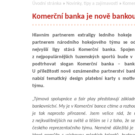
Úvodní stránka
»
Novinky, tipy a zajímavosti
»
Komer
Komerční banka je nově bankou
Hlavním partnerem extraligy ledního hokeje
partnerem národního hokejového týmu se od
nejvyšší ligy stává Komerční banka. Spoje
z nejpopulárnějších tuzemských sportů bude v
podtrhovat slogan Komerční banka – bank
U příležitosti nově oznámeného partnerství ba
nabízí tematický design platební karty s moti
týmu.
„Týmová spolupráce a fair play představují základ
bankovnictví. My je v Komerční bance ctíme a rozhod
je tak naprosto přirozené. Jsem velice rád, že 
z nejkvalitnějších na světě a těším se i z toho, že 
českého reprezentačního týmu. Neméně důležitá je 