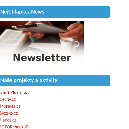
NejChlapi.cz News
Naše projekty a aktivity
amri Plus s.r.o.
Čechy.cz
Moravia.cz
Slezsko.cz
ládež.cz
OTORcheckUP