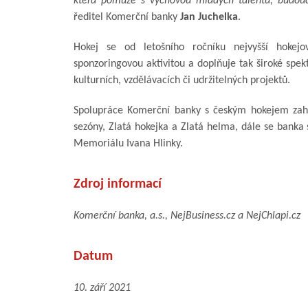
která pomůže s výchovou mladých talentů, budou
ředitel Komerční banky
Jan Juchelka
.
Hokej se od letošního ročníku nejvyšší hokej
sponzoringovou aktivitou a doplňuje tak široké spe
kulturních, vzdělávacích či udržitelných projektů.
Spolupráce Komerční banky s českým hokejem zahr
sezóny, Zlatá hokejka a Zlatá helma, dále se banka 
Memoriálu Ivana Hlinky.
Zdroj informací
Komerční banka, a.s., NejBusiness.cz a NejChlapi.cz
Datum
10. září 2021