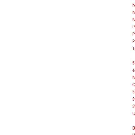
N
N
N
P
P
P
T
S
e
N
O
S
S
S
U
B