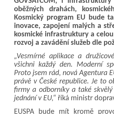
GOVSATCOM, i infrastruktury
oběžných drahách, kosmické
Kosmický program EU bude ta
inovace, zapojení malých a st
kosmické infrastruktury a celo
rozvoj a zavádění služeb dle po
„Vesmírné aplikace a družico
všichni každý den. Moderní spo
Proto jsem rád, nová Agentura E
právě v České republice. Je to o
firmy a odborníky a také skvěl
jednání v EU,“
říká ministr dopr
EUSPA bude mít kromě provoz