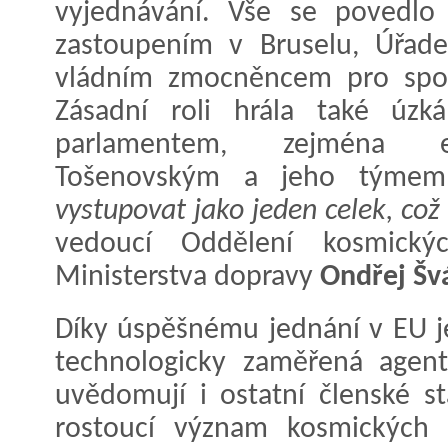
vyjednávání. Vše se povedlo 
zastoupením v Bruselu, Úřade
vládním zmocněncem pro spol
Zásadní roli hrála také úzk
parlamentem, zejména e
Tošenovským a jeho týme
vystupovat jako jeden celek, což 
vedoucí Oddělení kosmickýc
Ministerstva dopravy
Ondřej Šv
Díky úspěšnému jednání v EU je
technologicky zaměřená agent
uvědomují i ostatní členské s
rostoucí význam kosmických a