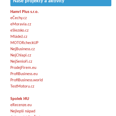
Naše projekty a aktivity
Hamri Plus s.r.o.
eČechy.cz
eMoravia.cz
eSlezsko.cz
Mládež.cz
MOTORcheckUP
NejBusiness.cz
NejChlapi.cz
NejSenioři.cz
ProdejFirem.eu
ProfiBusiness.eu
ProfiBusiness.world
TestMotoru.cz
Spolek I4U
eRecenze.eu
Nejlepší nápad