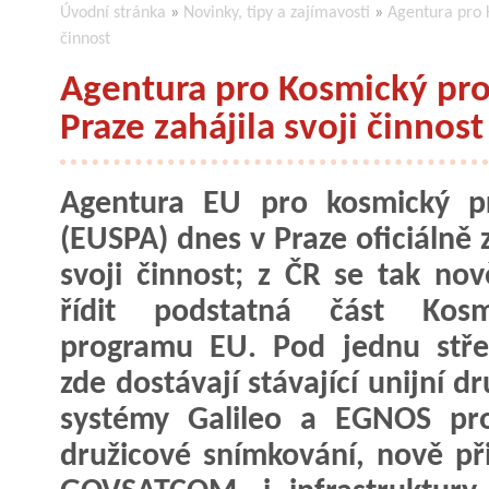
Úvodní stránka
»
Novinky, tipy a zajímavosti
»
Agentura pro 
činnost
Agentura pro Kosmický pro
Praze zahájila svoji činnost
Agentura EU pro kosmický p
(EUSPA) dnes v Praze oficiálně 
svoji činnost; z ČR se tak no
řídit podstatná část Kosm
programu EU. Pod jednu stře
zde dostávají stávající unijní d
systémy Galileo a EGNOS pro
družicové snímkování, nově př