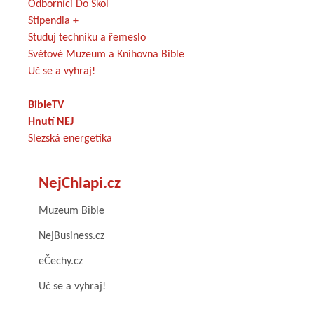
Odborníci Do Škol
Stipendia +
Studuj techniku a řemeslo
Světové Muzeum a Knihovna Bible
Uč se a vyhraj!
BibleTV
Hnutí NEJ
Slezská energetika
NejChlapi.cz
Muzeum Bible
NejBusiness.cz
eČechy.cz
Uč se a vyhraj!