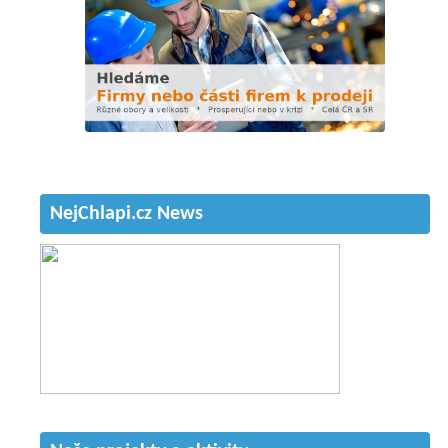
NejChlapi.cz News