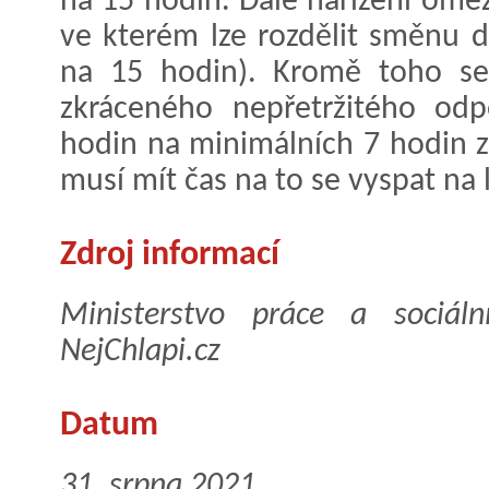
na 15 hodin. Dále nařízení ome
ve kterém lze rozdělit směnu d
na 15 hodin). Kromě toho se
zkráceného nepřetržitého od
hodin na minimálních 7 hodin 
musí mít čas na to se vyspat na
Zdroj informací
Ministerstvo práce a sociáln
NejChlapi.cz
Datum
31. srpna 2021