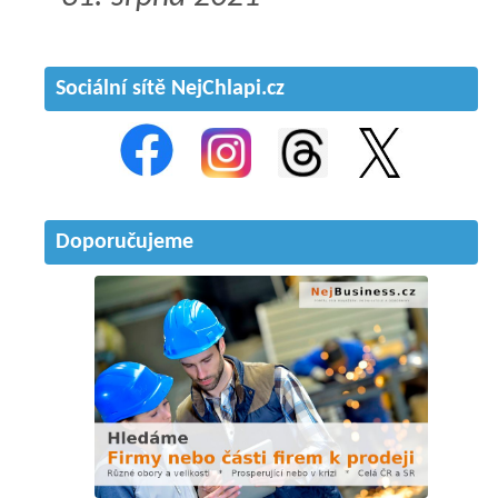
Sociální sítě NejChlapi.cz
Doporučujeme