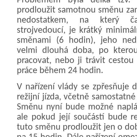
Problémem byla délka tzv. r
prodloužit samotnou směnu za
nedostatkem, na který ča
strojvedoucí, je krátký minimá
směnami (6 hodin), jeho nedo
velmi dlouhá doba, po kterou
pracovat, nebo ji trávit cesto
práce během 24 hodin.
V nařízení vlády se zpřesňuje d
režijní jízda, včetně samostatné 
Směnu nyní bude možné naplán
ale pokud její součástí bude r
tuto směnu prodloužit jen o dob