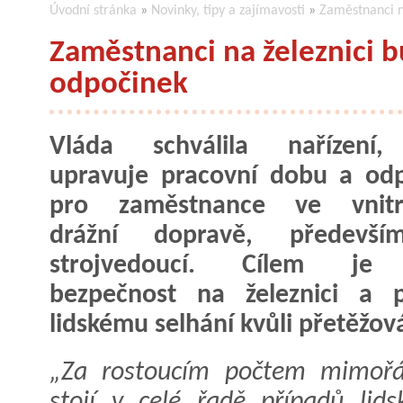
Úvodní stránka
»
Novinky, tipy a zajímavosti
»
Zaměstnanci n
Zaměstnanci na železnici b
odpočinek
Vláda schválila nařízení,
upravuje pracovní dobu a od
pro zaměstnance ve vnitro
drážní dopravě, předevš
strojvedoucí. Cílem je 
bezpečnost na železnici a p
lidskému selhání kvůli přetěžo
„Za rostoucím počtem mimořád
stojí v celé řadě případů lids