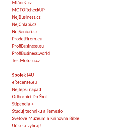
Mládež.cz
MOTORcheckUP
NejBusiness.cz
NejChlapi.cz
NejSenioři.cz
ProdejFirem.eu
ProfiBusiness.eu
ProfiBusiness.world
TestMotoru.cz
Spolek I4U
eRecenze.eu
Nejlepší nápad
Odborníci Do Škol
Stipendia +
Studuj techniku a řemeslo
Světové Muzeum a Knihovna Bible
Uč se a vyhraj!