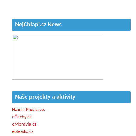
NejChlapi.cz News
Naše projekty a aktivity
Hamri Plus s.r.o.
eČechy.cz
eMoravia.cz
eSlezsko.cz