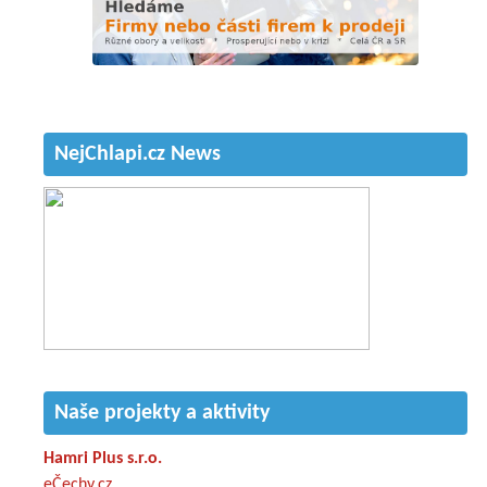
NejChlapi.cz News
Naše projekty a aktivity
Hamri Plus s.r.o.
eČechy.cz