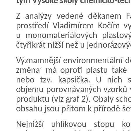
tým Vysoké školy chemicko-tech
Z analýzy vedené děkanem Fa
prostředí Vladimírem Kočím vy
u monomateriálových plastový
čtyřikrát nižší než u jednorázový
Významnější environmentální do
změna’ má oproti plastu také 
nebo tzv. kapsička. U nich 
objemu porovnávaných vzorků vz
produktu (viz graf 2). Obaly sc
obsahu jsou přitom k přírodě šet
Nejnižší uhlíkovou stopu ko