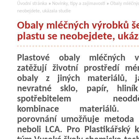
Úvodní stránka
»
Novinky, tipy a zajímavosti
»
Obaly mléčnýc
neobejdete, ukázala studie
Obaly mléčných výrobků še
plastu se neobejdete, ukáz
Plastové obaly mléčných v
zatěžují životní prostředí m
obaly z jiných materiálů, j
nevratné sklo, papír, hliní
spotřebitelem neodděli
kombinace materiálů. T
porovnání umožňuje metoda p
neboli LCA. Pro Plastikářský k