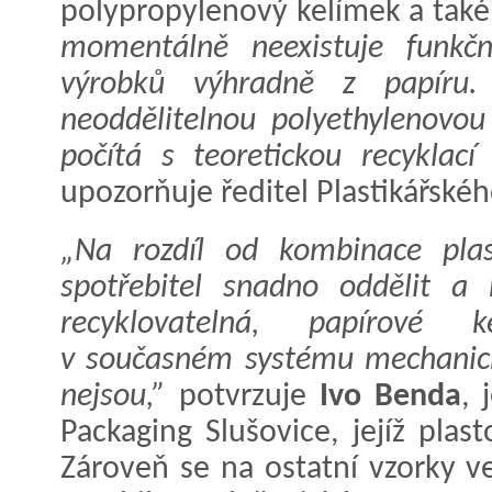
polypropylenový kelímek a také
momentálně neexistuje funkčn
výrobků výhradně z papíru.
neoddělitelnou polyethylenovou
počítá s teoretickou recyklací
upozorňuje ředitel Plastikářské
„Na rozdíl od kombinace pla
spotřebitel snadno oddělit a
recyklovatelná, papírové 
v současném systému mechanick
nejsou,”
potvrzuje
Ivo Benda
, 
Packaging Slušovice, jejíž plas
Zároveň se na ostatní vzorky ve