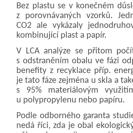
Bez plastu se v konečném důs
z porovnávaných vzorků. Jedn
CO2 ale vykázaly jednodruhov
kombinující plast a papír.
V LCA analýze se přitom počít
s odstraněním obalu ve fázi od
benefity z recyklace příp. ene
je tato fáze zejména u skla a tak
s 95% materiálovým využitím
u polypropylenu nebo papíru.
Podle odborného garanta studi
nedá říci, zda je obal ekologic