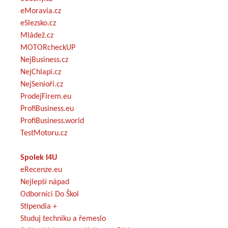
eMoravia.cz
eSlezsko.cz
Mládež.cz
MOTORcheckUP
NejBusiness.cz
NejChlapi.cz
NejSenioři.cz
ProdejFirem.eu
ProfiBusiness.eu
ProfiBusiness.world
TestMotoru.cz
Spolek I4U
eRecenze.eu
Nejlepší nápad
Odborníci Do Škol
Stipendia +
Studuj techniku a řemeslo