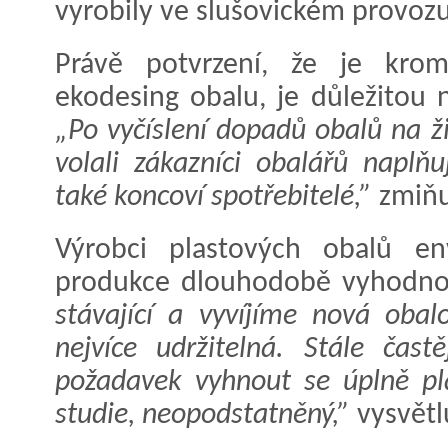
vyrobily ve slušovickém provozu
Právě potvrzení, že je krom
ekodesing obalu, je důležitou 
„Po vyčíslení dopadů obalů na ži
volali zákazníci obalářů naplňuj
také koncoví spotřebitelé,”
zmiňu
Výrobci plastových obalů en
produkce dlouhodobě vyhodno
stávající a vyvíjíme nová obal
nejvíce udržitelná. Stále čast
požadavek vyhnout se úplně pla
studie, neopodstatněný,”
vysvětl