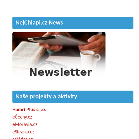
NejChlapi.cz News
Naše projekty a aktivity
Hamri Plus s.r.o.
eČechy.cz
eMoravia.cz
eSlezsko.cz