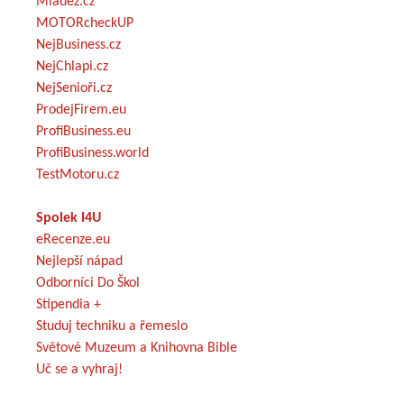
Mládež.cz
MOTORcheckUP
NejBusiness.cz
NejChlapi.cz
NejSenioři.cz
ProdejFirem.eu
ProfiBusiness.eu
ProfiBusiness.world
TestMotoru.cz
Spolek I4U
eRecenze.eu
Nejlepší nápad
Odborníci Do Škol
Stipendia +
Studuj techniku a řemeslo
Světové Muzeum a Knihovna Bible
Uč se a vyhraj!