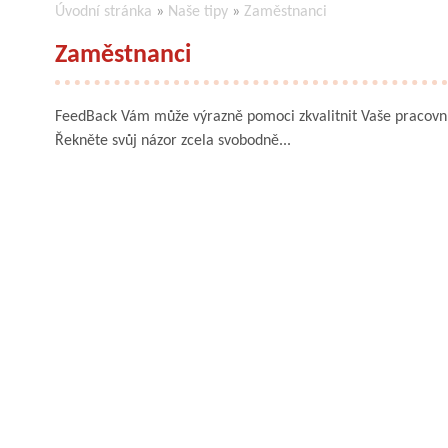
Úvodní stránka
»
Naše tipy
»
Zaměstnanci
Zaměstnanci
FeedBack Vám může výrazně pomoci zkvalitnit Vaše pracovní
Řekněte svůj názor zcela svobodně...