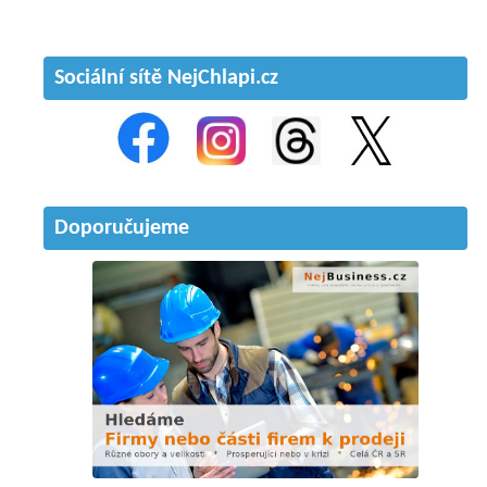
Sociální sítě NejChlapi.cz
Doporučujeme