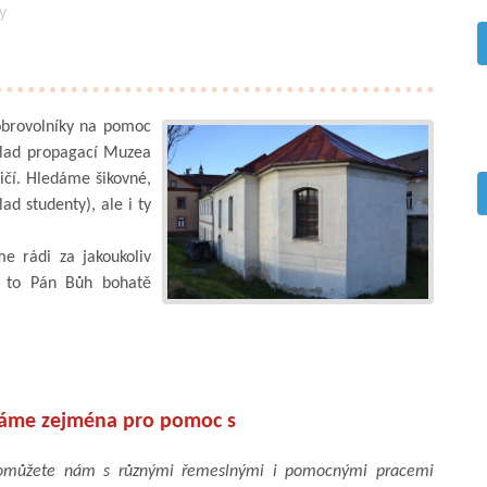
y
brovolníky na pomoc
íklad propagací Muzea
ičí. Hledáme šikovné,
d studenty), ale i ty
e rádi za jakoukoliv
m to Pán Bůh bohatě
dáme zejména pro pomoc s
můžete nám s různými řemeslnými i pomocnými pracemi