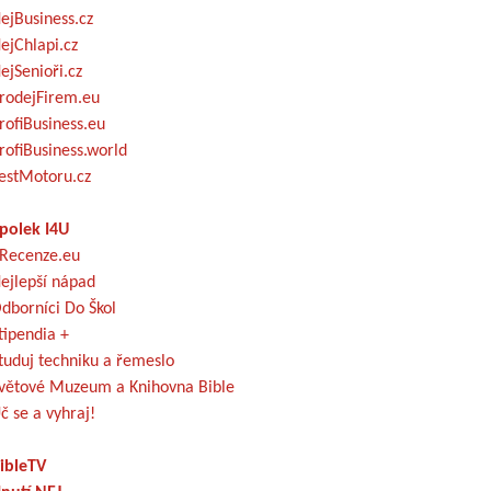
ejBusiness.cz
ejChlapi.cz
ejSenioři.cz
rodejFirem.eu
rofiBusiness.eu
rofiBusiness.world
estMotoru.cz
polek I4U
Recenze.eu
ejlepší nápad
dborníci Do Škol
tipendia +
tuduj techniku a řemeslo
větové Muzeum a Knihovna Bible
č se a vyhraj!
ibleTV