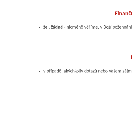
Finanč
žel, žádné
- nicméně věříme, v Boží požehnání
v případě jakýchkoliv dotazů nebo Vašem záj