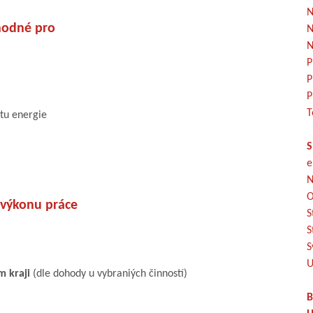
N
odné pro
N
N
P
P
P
T
stu energie
S
e
N
O
 výkonu práce
S
S
S
U
ém
kraji
(dle dohody u vybraniých činností)
B