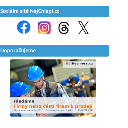
Sociální sítě NejChlapi.cz
Doporučujeme