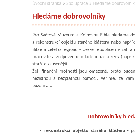
Úvodní stránka
»
Spolupráce
»
Hledáme dobrovolník
Hledáme dobrovolníky
Pro Světové Muzeum a Knihovnu Bible hledáme do
s rekonstrukcí objektu starého kláštera nebo např
Bible a celého regionu v České republice i v zahran
pracovité a zodpovědné mladé muže a ženy (napříkla
starší a zkušenější.
Žel, finanční možnosti jsou omezené, proto budem
nezištnou a bezplatnou pomoci. Věříme, že Vá
požehná...
Dobrovolníky hle
rekonstrukcí objektu starého kláštera
- po