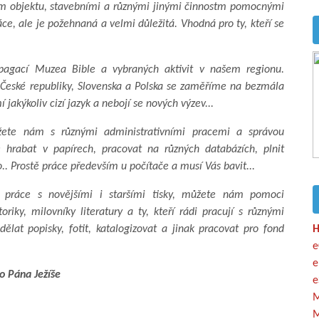
ěním objektu, stavebními a různými jinými činnostm pomocnými
ce, ale je požehnaná a velmi důležitá. Vhodná pro ty, kteří se
gací Muzea Bible a vybraných aktivit v našem regionu.
České republiky, Slovenska a Polska se zaměříme na bezmála
jakýkoliv cizí jazyk a nebojí se nových výzev...
te nám s různými administrativními pracemi a správou
 hrabat v papírech, pracovat na různých databázích, plnit
 Prostě práce především u počítače a musí Vás bavit...
práce s novějšími i staršími tisky, můžete nám pomoci
riky, milovníky literatury a ty, kteří rádi pracují s různými
ělat popisky, fotit, katalogizovat a jinak pracovat pro fond
H
e
e
o Pána Ježíše
e
M
M