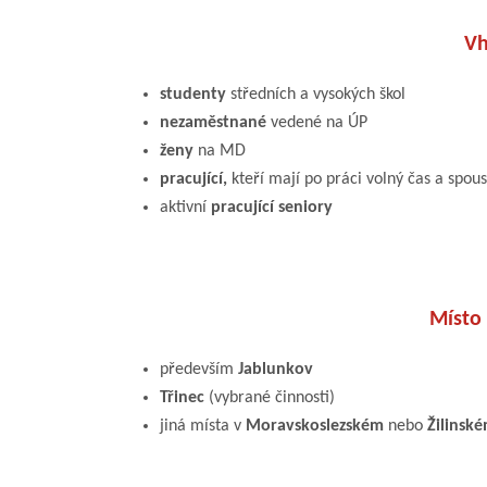
Vh
studenty
středních a vysokých škol
nezaměstnané
vedené na ÚP
ženy
na MD
pracující,
kteří mají po práci volný čas a spou
aktivní
pracující seniory
Místo
především
Jablunkov
Třinec
(vybrané činnosti)
jiná místa v
Moravskoslezském
nebo
Žilinsk