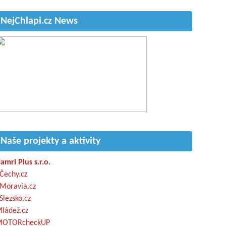
NejChlapi.cz News
Naše projekty a aktivity
amri Plus s.r.o.
Čechy.cz
Moravia.cz
Slezsko.cz
ládež.cz
OTORcheckUP