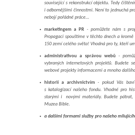
související s rekonstrukcí objektu. Tedy čišt
i odbornějšími činnostmi. Není to jednuchá prá
nebojí pořádné práce...
marketingem a PR
- pomůžete nám s propa
Propagaci spouštíme v těchto dnech a kromě 
150 zemí celého světa! Vhodná pro ty, kteří umí 
administrativou a správou webů
- pomůže
vybraných internetových projektů. Budete se
webové projekty informacemi a mnoho dalšího..
historií a archivnictvím
- pokud Vás baví 
s katalogizací našeho fondu. Vhodné pro histo
starými i novými materiály. Budete pátrat, d
Muzea Bible.
a dalšími formami služby pro našeho milujícíh