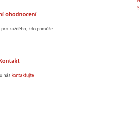
H
S
ní ohodnocení
 pro každého, kdo pomůže...
Kontakt
mu nás
kontaktujte