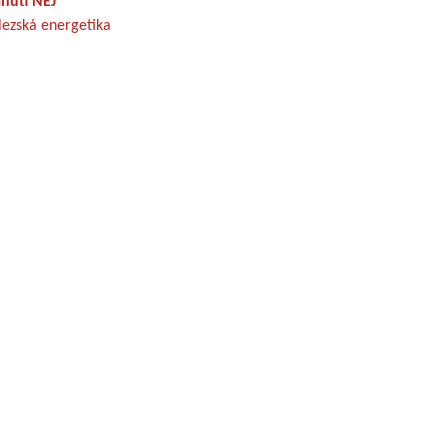
nutí NEJ
lezská energetika