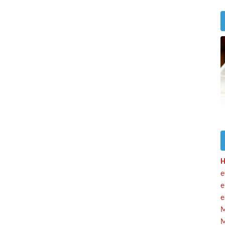
H
e
e
e
M
M