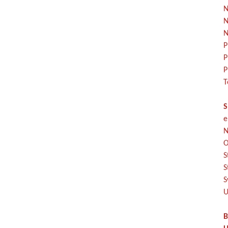
N
N
N
P
P
P
T
S
e
N
O
S
S
S
U
B