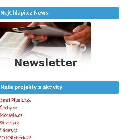
NejChlapi.cz News
Naše projekty a aktivity
amri Plus s.r.o.
Čechy.cz
Moravia.cz
Slezsko.cz
ládež.cz
OTORcheckUP