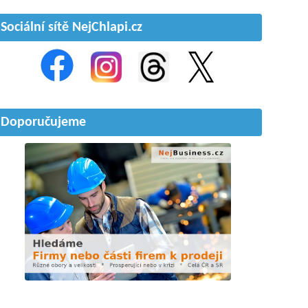
Sociální sítě NejChlapi.cz
Doporučujeme