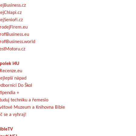
ejBusiness.cz
ejChlapi.cz
ejSenioři.cz
rodejFirem.eu
rofiBusiness.eu
rofiBusiness.world
estMotoru.cz
polek I4U
Recenze.eu
ejlepší nápad
dborníci Do Škol
tipendia +
tuduj techniku a řemeslo
větové Muzeum a Knihovna Bible
č se a vyhraj!
ibleTV