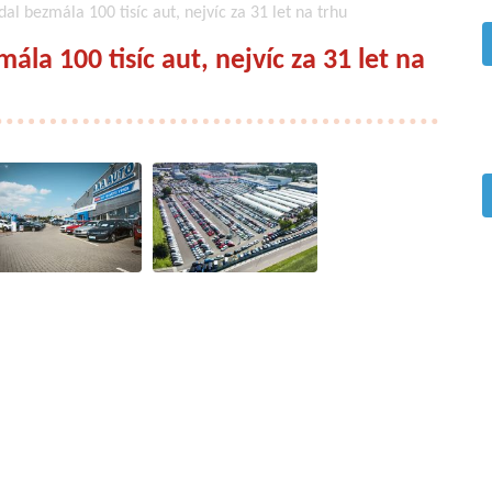
al bezmála 100 tisíc aut, nejvíc za 31 let na trhu
la 100 tisíc aut, nejvíc za 31 let na