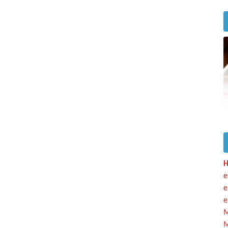
H
e
e
e
M
M