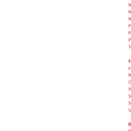
N
N
N
P
P
P
T
S
e
N
O
S
S
S
U
B