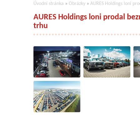
Úvodní stránka
»
Obrázky
»
AURES Holdings loni prod
AURES Holdings loni prodal bezmá
trhu