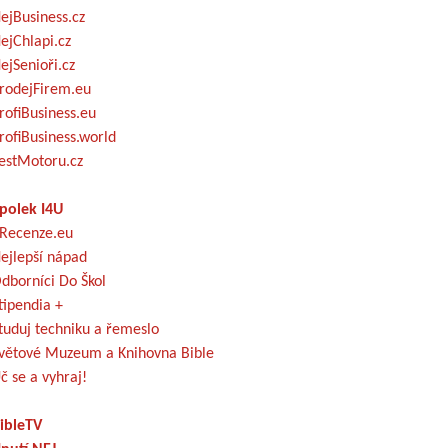
ejBusiness.cz
ejChlapi.cz
ejSenioři.cz
rodejFirem.eu
rofiBusiness.eu
rofiBusiness.world
estMotoru.cz
polek I4U
Recenze.eu
ejlepší nápad
dborníci Do Škol
tipendia +
tuduj techniku a řemeslo
větové Muzeum a Knihovna Bible
č se a vyhraj!
ibleTV