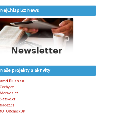
NejChlapi.cz News
Naše projekty a aktivity
amri Plus s.r.o.
Čechy.cz
Moravia.cz
Slezsko.cz
ládež.cz
OTORcheckUP