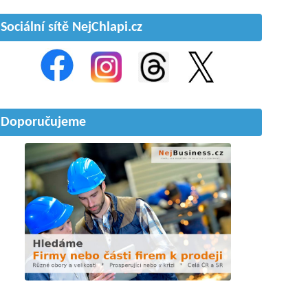
Sociální sítě NejChlapi.cz
Doporučujeme