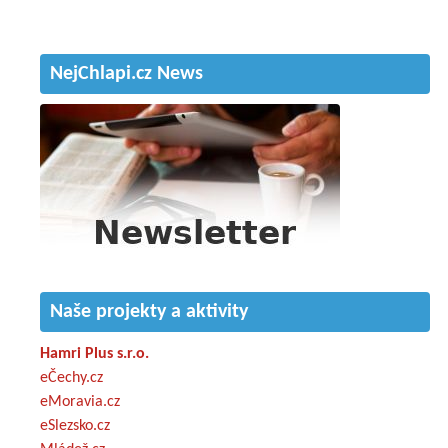
NejChlapi.cz News
Naše projekty a aktivity
Hamri Plus s.r.o.
eČechy.cz
eMoravia.cz
eSlezsko.cz