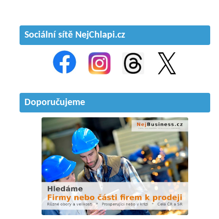
Sociální sítě NejChlapi.cz
Doporučujeme