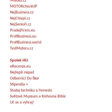
Mládež.cz
MOTORcheckUP
NejBusiness.cz
NejChlapi.cz
NejSenioři.cz
ProdejFirem.eu
ProfiBusiness.eu
ProfiBusiness.world
TestMotoru.cz
Spolek I4U
eRecenze.eu
Nejlepší nápad
Odborníci Do Škol
Stipendia +
Studuj techniku a řemeslo
Světové Muzeum a Knihovna Bible
Uč se a vyhraj!