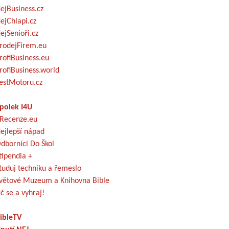
ejBusiness.cz
ejChlapi.cz
ejSenioři.cz
rodejFirem.eu
rofiBusiness.eu
rofiBusiness.world
estMotoru.cz
polek I4U
Recenze.eu
ejlepší nápad
dborníci Do Škol
tipendia +
tuduj techniku a řemeslo
větové Muzeum a Knihovna Bible
č se a vyhraj!
ibleTV