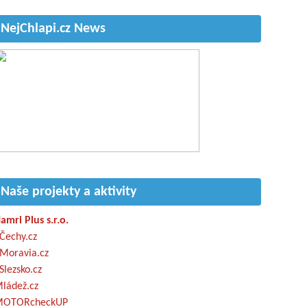
NejChlapi.cz News
Naše projekty a aktivity
amri Plus s.r.o.
Čechy.cz
Moravia.cz
Slezsko.cz
ládež.cz
OTORcheckUP