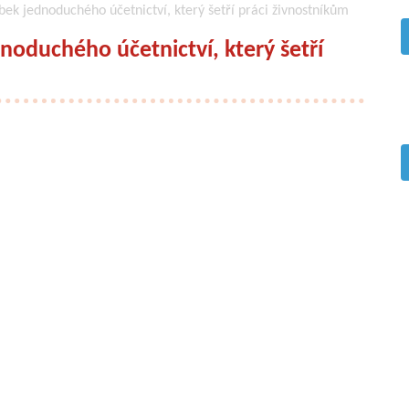
ek jednoduchého účetnictví, který šetří práci živnostníkům
oduchého účetnictví, který šetří