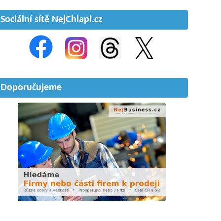
Sociální sítě NejChlapi.cz
Doporučujeme