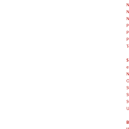
N
N
N
P
P
P
T
S
e
N
O
S
S
S
U
B