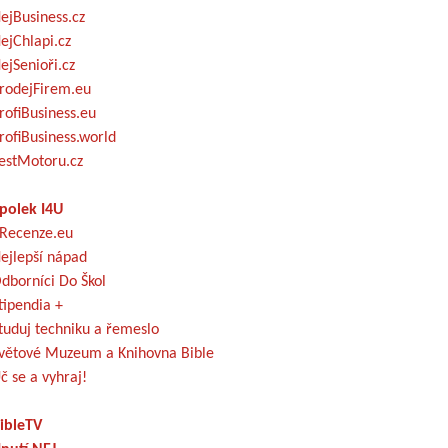
ejBusiness.cz
ejChlapi.cz
ejSenioři.cz
rodejFirem.eu
rofiBusiness.eu
rofiBusiness.world
estMotoru.cz
polek I4U
Recenze.eu
ejlepší nápad
dborníci Do Škol
tipendia +
tuduj techniku a řemeslo
větové Muzeum a Knihovna Bible
č se a vyhraj!
ibleTV