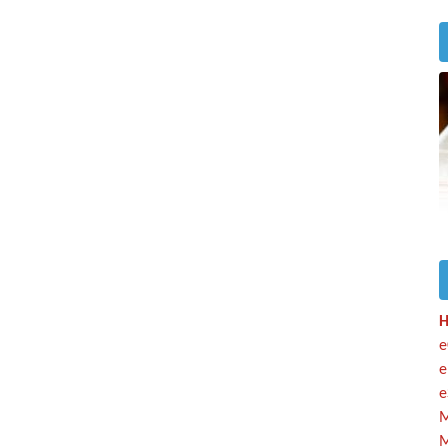
H
e
e
e
M
M