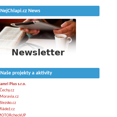
NejChlapi.cz News
Naše projekty a aktivity
amri Plus s.r.o.
Čechy.cz
Moravia.cz
Slezsko.cz
ládež.cz
OTORcheckUP