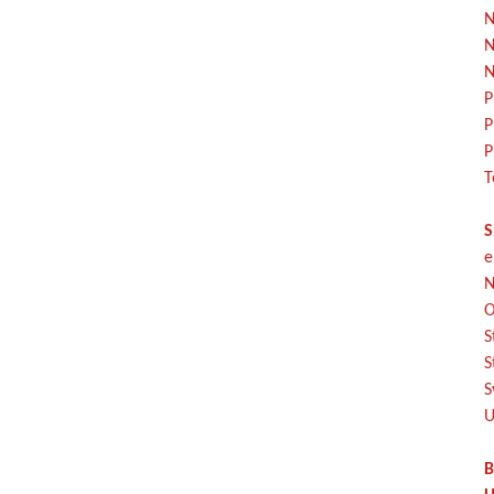
N
N
N
P
P
P
T
S
e
N
O
S
S
S
U
B