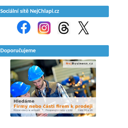
Sociální sítě NejChlapi.cz
Doporučujeme