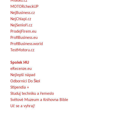
Mládež.cz
MOTORcheckUP
NejBusiness.cz
NejChlapi.cz
NejSenioři.cz
ProdejFirem.eu
ProfiBusiness.eu
ProfiBusiness.world
TestMotoru.cz
Spolek I4U
eRecenze.eu
Nejlepší nápad
Odborníci Do Škol
Stipendia +
Studuj techniku a řemeslo
Světové Muzeum a Knihovna Bible
Uč se a vyhraj!