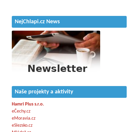
NejChlapi.cz News
Naše projekty a aktivity
Hamri Plus s.r.o.
eČechy.cz
eMoravia.cz
eSlezsko.cz