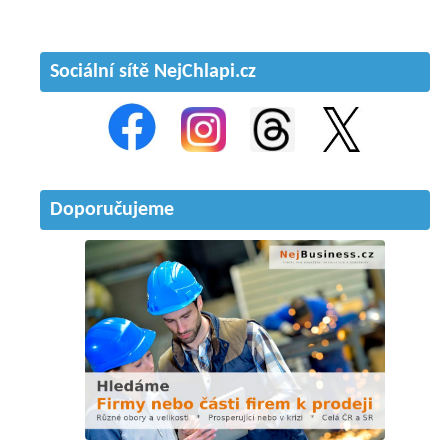
Sociální sítě NejChlapi.cz
Doporučujeme