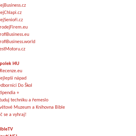
ejBusiness.cz
ejChlapi.cz
ejSenioři.cz
rodejFirem.eu
rofiBusiness.eu
rofiBusiness.world
estMotoru.cz
polek I4U
Recenze.eu
ejlepší nápad
dborníci Do Škol
tipendia +
tuduj techniku a řemeslo
větové Muzeum a Knihovna Bible
č se a vyhraj!
ibleTV