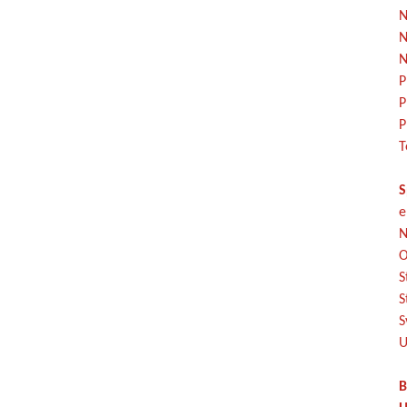
N
N
N
P
P
P
T
S
e
N
O
S
S
S
U
B