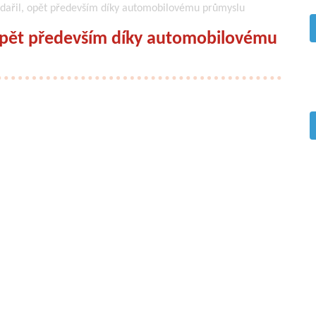
dařil, opět především díky automobilovému průmyslu
opět především díky automobilovému