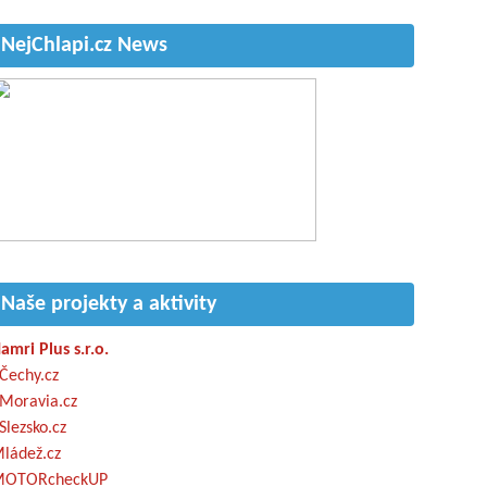
NejChlapi.cz News
Naše projekty a aktivity
amri Plus s.r.o.
Čechy.cz
Moravia.cz
Slezsko.cz
ládež.cz
OTORcheckUP