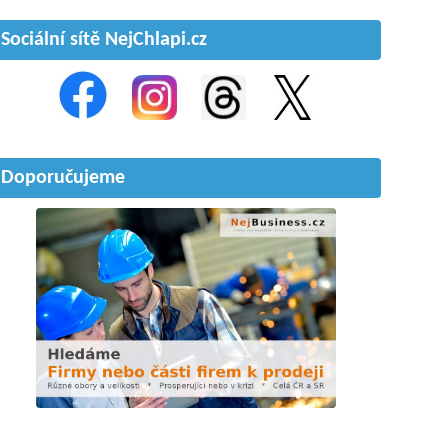
Sociální sítě NejChlapi.cz
Doporučujeme