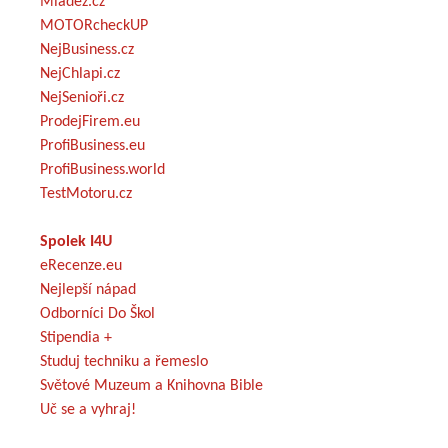
Mládež.cz
MOTORcheckUP
NejBusiness.cz
NejChlapi.cz
NejSenioři.cz
ProdejFirem.eu
ProfiBusiness.eu
ProfiBusiness.world
TestMotoru.cz
Spolek I4U
eRecenze.eu
Nejlepší nápad
Odborníci Do Škol
Stipendia +
Studuj techniku a řemeslo
Světové Muzeum a Knihovna Bible
Uč se a vyhraj!