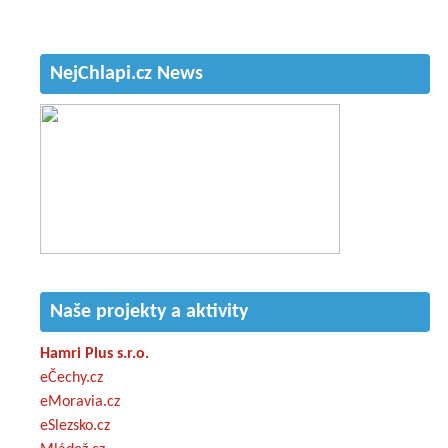
NejChlapi.cz News
Naše projekty a aktivity
Hamri Plus s.r.o.
eČechy.cz
eMoravia.cz
eSlezsko.cz