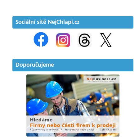
Sociální sítě NejChlapi.cz
Doporučujeme