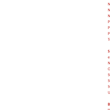
N
N
N
P
P
P
T
S
e
N
O
S
S
S
U
B