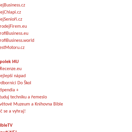
ejBusiness.cz
ejChlapi.cz
ejSenioři.cz
rodejFirem.eu
rofiBusiness.eu
rofiBusiness.world
estMotoru.cz
polek I4U
Recenze.eu
ejlepší nápad
dborníci Do Škol
tipendia +
tuduj techniku a řemeslo
větové Muzeum a Knihovna Bible
č se a vyhraj!
ibleTV