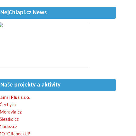
NejChlapi.cz News
Naše projekty a aktivity
amri Plus s.r.o.
Čechy.cz
Moravia.cz
Slezsko.cz
ládež.cz
OTORcheckUP