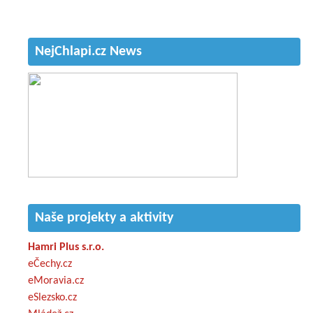
NejChlapi.cz News
Naše projekty a aktivity
Hamri Plus s.r.o.
eČechy.cz
eMoravia.cz
eSlezsko.cz