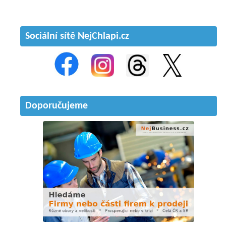
Sociální sítě NejChlapi.cz
Doporučujeme