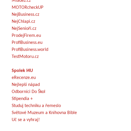
Mládež.cz
MOTORcheckUP
NejBusiness.cz
NejChlapi.cz
NejSenioři.cz
ProdejFirem.eu
ProfiBusiness.eu
ProfiBusiness.world
TestMotoru.cz
Spolek I4U
eRecenze.eu
Nejlepší nápad
Odborníci Do Škol
Stipendia +
Studuj techniku a řemeslo
Světové Muzeum a Knihovna Bible
Uč se a vyhraj!