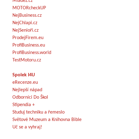
Mládež.cz
MOTORcheckUP
NejBusiness.cz
NejChlapi.cz
NejSenioři.cz
ProdejFirem.eu
ProfiBusiness.eu
ProfiBusiness.world
TestMotoru.cz
Spolek I4U
eRecenze.eu
Nejlepší nápad
Odborníci Do Škol
Stipendia +
Studuj techniku a řemeslo
Světové Muzeum a Knihovna Bible
Uč se a vyhraj!