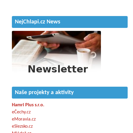
NejChlapi.cz News
Naše projekty a aktivity
Hamri Plus s.r.o.
eČechy.cz
eMoravia.cz
eSlezsko.cz