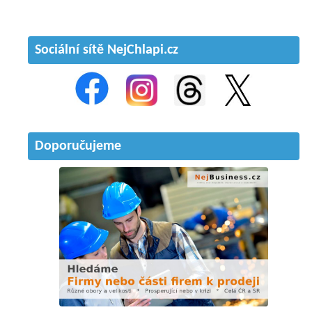
Sociální sítě NejChlapi.cz
Doporučujeme