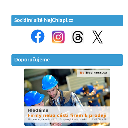
Sociální sítě NejChlapi.cz
Doporučujeme