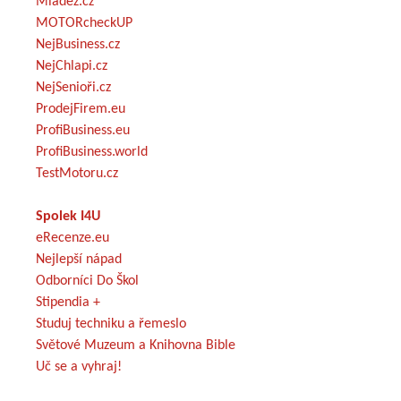
Mládež.cz
MOTORcheckUP
NejBusiness.cz
NejChlapi.cz
NejSenioři.cz
ProdejFirem.eu
ProfiBusiness.eu
ProfiBusiness.world
TestMotoru.cz
Spolek I4U
eRecenze.eu
Nejlepší nápad
Odborníci Do Škol
Stipendia +
Studuj techniku a řemeslo
Světové Muzeum a Knihovna Bible
Uč se a vyhraj!