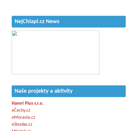
NejChlapi.cz News
Naše projekty a aktivity
Hamri Plus s.r.o.
eČechy.cz
eMoravia.cz
eSlezsko.cz