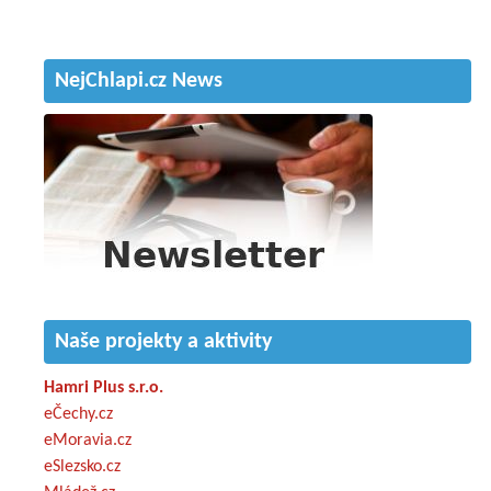
NejChlapi.cz News
Naše projekty a aktivity
Hamri Plus s.r.o.
eČechy.cz
eMoravia.cz
eSlezsko.cz