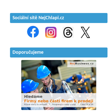
Sociální sítě NejChlapi.cz
Doporučujeme