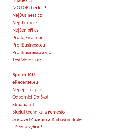
Mládež.cz
MOTORcheckUP
NejBusiness.cz
NejChlapi.cz
NejSenioři.cz
ProdejFirem.eu
ProfiBusiness.eu
ProfiBusiness.world
TestMotoru.cz
Spolek I4U
eRecenze.eu
Nejlepší nápad
Odborníci Do Škol
Stipendia +
Studuj techniku a řemeslo
Světové Muzeum a Knihovna Bible
Uč se a vyhraj!