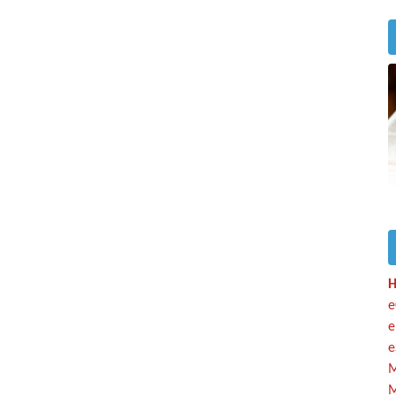
H
e
e
e
M
M