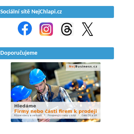
Sociální sítě NejChlapi.cz
Doporučujeme