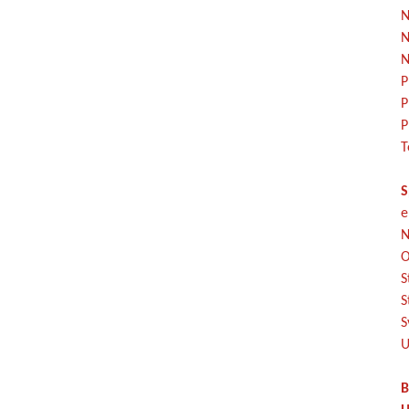
N
N
N
P
P
P
T
S
e
N
O
S
S
S
U
B