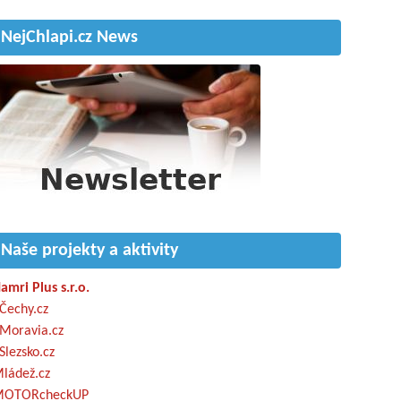
NejChlapi.cz News
Naše projekty a aktivity
amri Plus s.r.o.
Čechy.cz
Moravia.cz
Slezsko.cz
ládež.cz
OTORcheckUP