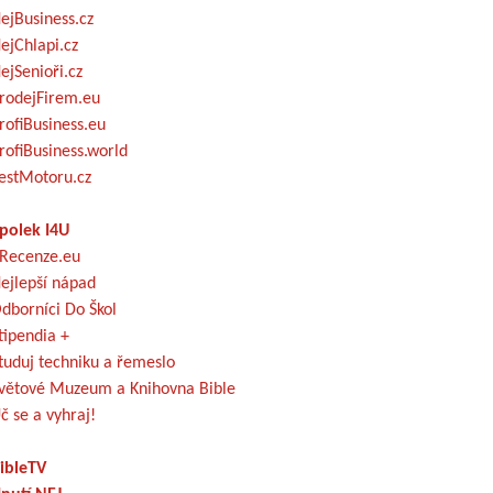
ejBusiness.cz
ejChlapi.cz
ejSenioři.cz
rodejFirem.eu
rofiBusiness.eu
rofiBusiness.world
estMotoru.cz
polek I4U
Recenze.eu
ejlepší nápad
dborníci Do Škol
tipendia +
tuduj techniku a řemeslo
větové Muzeum a Knihovna Bible
č se a vyhraj!
ibleTV