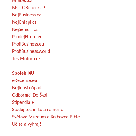
Mládež.cz
MOTORcheckUP
NejBusiness.cz
NejChlapi.cz
NejSenioři.cz
ProdejFirem.eu
ProfiBusiness.eu
ProfiBusiness.world
TestMotoru.cz
Spolek I4U
eRecenze.eu
Nejlepší nápad
Odborníci Do Škol
Stipendia +
Studuj techniku a řemeslo
Světové Muzeum a Knihovna Bible
Uč se a vyhraj!