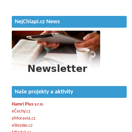
NejChlapi.cz News
Naše projekty a aktivity
Hamri Plus s.r.o.
eČechy.cz
eMoravia.cz
eSlezsko.cz