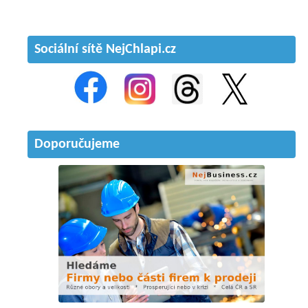
Sociální sítě NejChlapi.cz
Doporučujeme