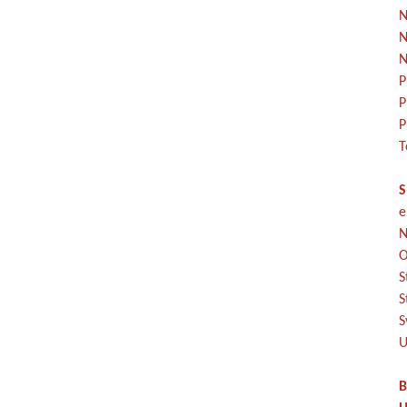
N
N
N
P
P
P
T
S
e
N
O
S
S
S
U
B