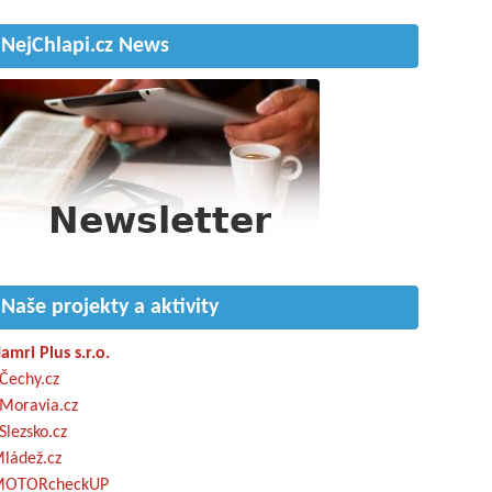
NejChlapi.cz News
Naše projekty a aktivity
amri Plus s.r.o.
Čechy.cz
Moravia.cz
Slezsko.cz
ládež.cz
OTORcheckUP