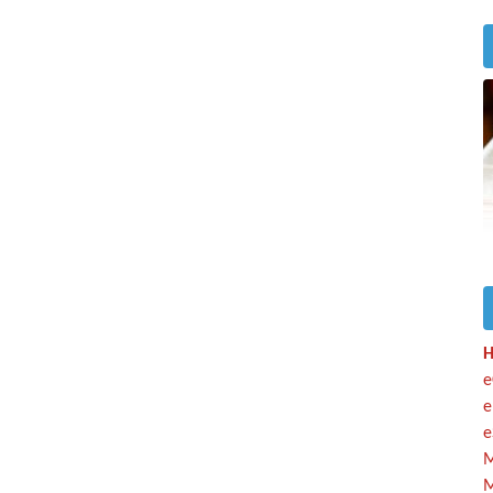
H
e
e
e
M
M