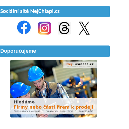
Sociální sítě NejChlapi.cz
Doporučujeme