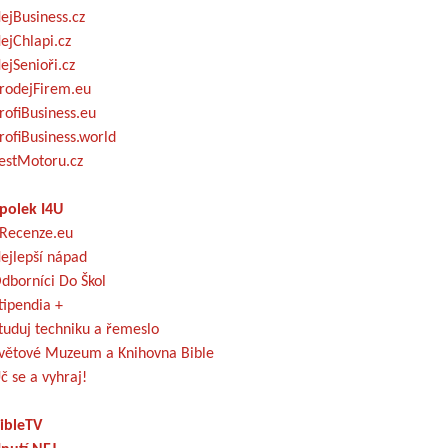
ejBusiness.cz
ejChlapi.cz
ejSenioři.cz
rodejFirem.eu
rofiBusiness.eu
rofiBusiness.world
estMotoru.cz
polek I4U
Recenze.eu
ejlepší nápad
dborníci Do Škol
tipendia +
tuduj techniku a řemeslo
větové Muzeum a Knihovna Bible
č se a vyhraj!
ibleTV