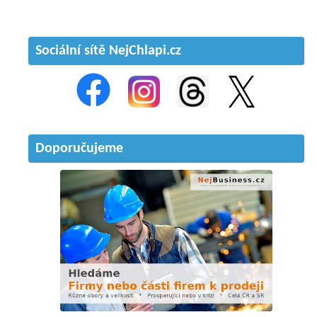
Sociální sítě NejChlapi.cz
Doporučujeme