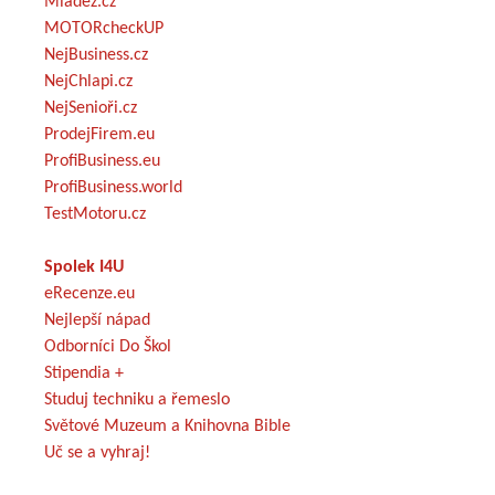
Mládež.cz
MOTORcheckUP
NejBusiness.cz
NejChlapi.cz
NejSenioři.cz
ProdejFirem.eu
ProfiBusiness.eu
ProfiBusiness.world
TestMotoru.cz
Spolek I4U
eRecenze.eu
Nejlepší nápad
Odborníci Do Škol
Stipendia +
Studuj techniku a řemeslo
Světové Muzeum a Knihovna Bible
Uč se a vyhraj!