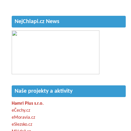
NejChlapi.cz News
Naše projekty a aktivity
Hamri Plus s.r.o.
eČechy.cz
eMoravia.cz
eSlezsko.cz