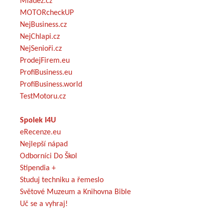
Mládež.cz
MOTORcheckUP
NejBusiness.cz
NejChlapi.cz
NejSenioři.cz
ProdejFirem.eu
ProfiBusiness.eu
ProfiBusiness.world
TestMotoru.cz
Spolek I4U
eRecenze.eu
Nejlepší nápad
Odborníci Do Škol
Stipendia +
Studuj techniku a řemeslo
Světové Muzeum a Knihovna Bible
Uč se a vyhraj!