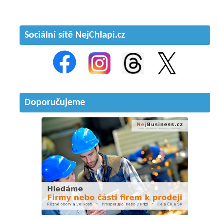
Sociální sítě NejChlapi.cz
Doporučujeme