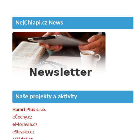
NejChlapi.cz News
Naše projekty a aktivity
Hamri Plus s.r.o.
eČechy.cz
eMoravia.cz
eSlezsko.cz