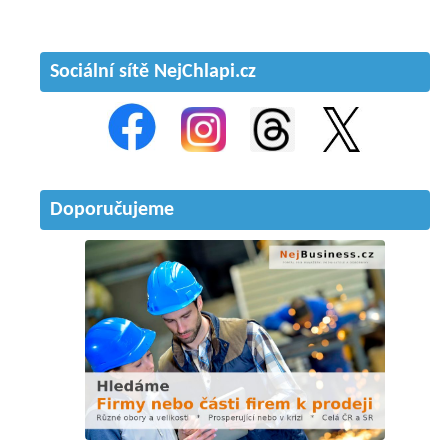
Sociální sítě NejChlapi.cz
Doporučujeme