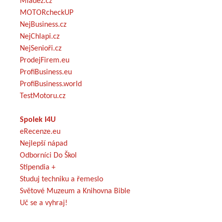
Mládež.cz
MOTORcheckUP
NejBusiness.cz
NejChlapi.cz
NejSenioři.cz
ProdejFirem.eu
ProfiBusiness.eu
ProfiBusiness.world
TestMotoru.cz
Spolek I4U
eRecenze.eu
Nejlepší nápad
Odborníci Do Škol
Stipendia +
Studuj techniku a řemeslo
Světové Muzeum a Knihovna Bible
Uč se a vyhraj!