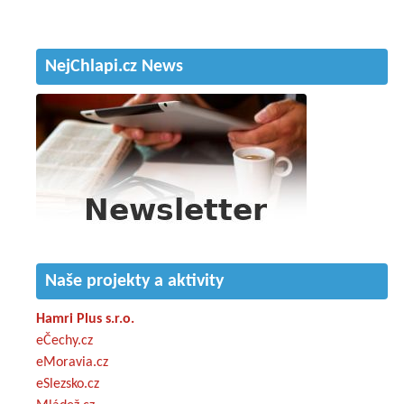
NejChlapi.cz News
Naše projekty a aktivity
Hamri Plus s.r.o.
eČechy.cz
eMoravia.cz
eSlezsko.cz