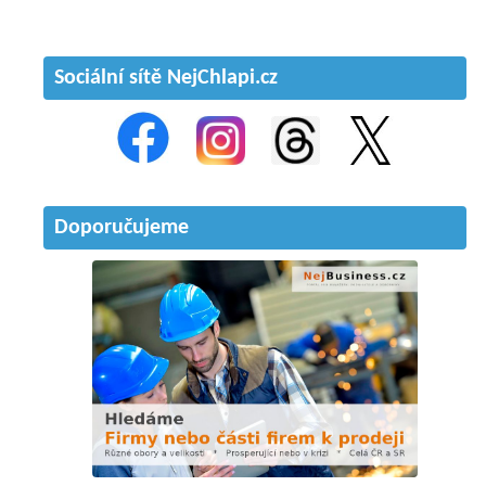
Sociální sítě NejChlapi.cz
Doporučujeme