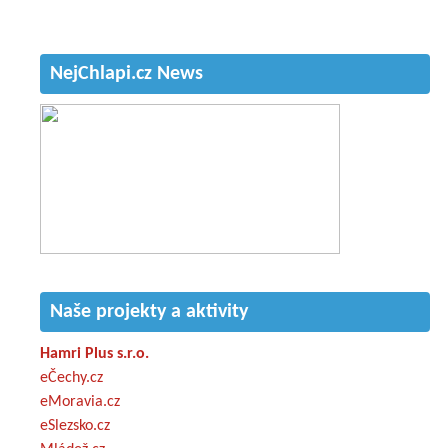
NejChlapi.cz News
Naše projekty a aktivity
Hamri Plus s.r.o.
eČechy.cz
eMoravia.cz
eSlezsko.cz