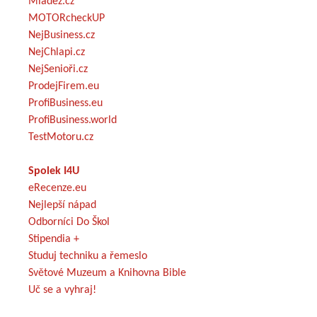
Mládež.cz
MOTORcheckUP
NejBusiness.cz
NejChlapi.cz
NejSenioři.cz
ProdejFirem.eu
ProfiBusiness.eu
ProfiBusiness.world
TestMotoru.cz
Spolek I4U
eRecenze.eu
Nejlepší nápad
Odborníci Do Škol
Stipendia +
Studuj techniku a řemeslo
Světové Muzeum a Knihovna Bible
Uč se a vyhraj!