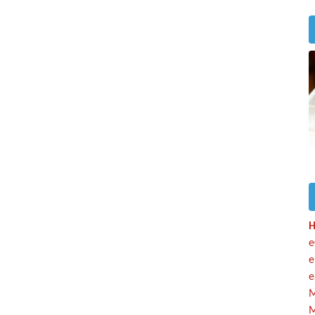
H
e
e
e
M
M