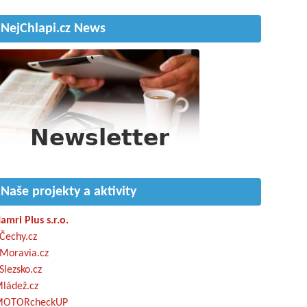
NejChlapi.cz News
Naše projekty a aktivity
amri Plus s.r.o.
Čechy.cz
Moravia.cz
Slezsko.cz
ládež.cz
OTORcheckUP