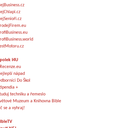
ejBusiness.cz
ejChlapi.cz
ejSenioři.cz
rodejFirem.eu
rofiBusiness.eu
rofiBusiness.world
estMotoru.cz
polek I4U
Recenze.eu
ejlepší nápad
dborníci Do Škol
tipendia +
tuduj techniku a řemeslo
větové Muzeum a Knihovna Bible
č se a vyhraj!
ibleTV