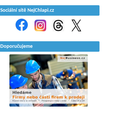
Sociální sítě NejChlapi.cz
Doporučujeme