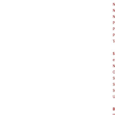
N
N
N
P
P
P
T
S
e
N
O
S
S
S
U
B