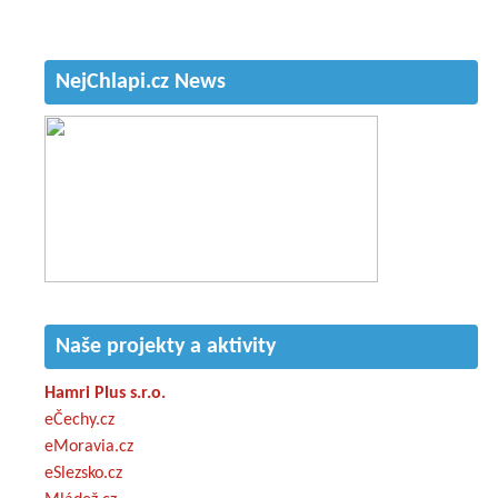
NejChlapi.cz News
Naše projekty a aktivity
Hamri Plus s.r.o.
eČechy.cz
eMoravia.cz
eSlezsko.cz