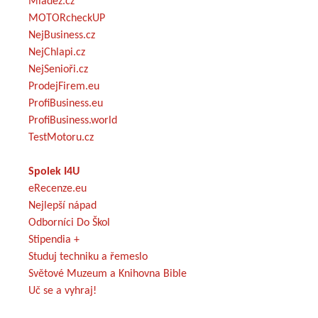
Mládež.cz
MOTORcheckUP
NejBusiness.cz
NejChlapi.cz
NejSenioři.cz
ProdejFirem.eu
ProfiBusiness.eu
ProfiBusiness.world
TestMotoru.cz
Spolek I4U
eRecenze.eu
Nejlepší nápad
Odborníci Do Škol
Stipendia +
Studuj techniku a řemeslo
Světové Muzeum a Knihovna Bible
Uč se a vyhraj!