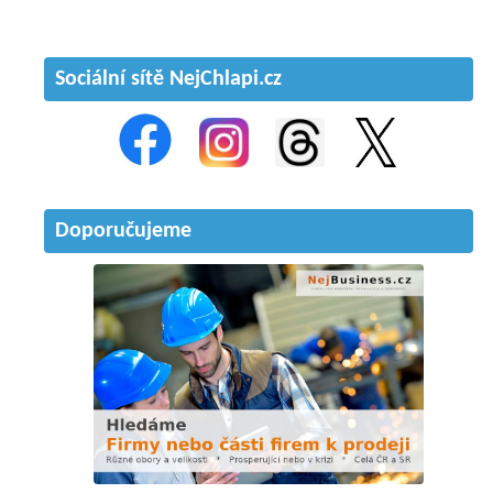
Sociální sítě NejChlapi.cz
Doporučujeme