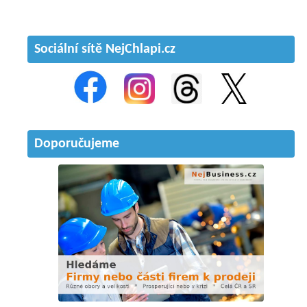
Sociální sítě NejChlapi.cz
Doporučujeme