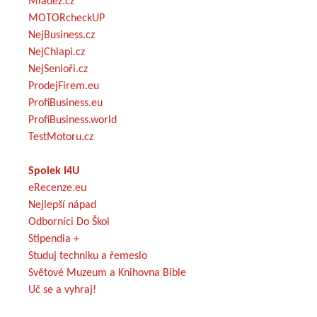
Mládež.cz
MOTORcheckUP
NejBusiness.cz
NejChlapi.cz
NejSenioři.cz
ProdejFirem.eu
ProfiBusiness.eu
ProfiBusiness.world
TestMotoru.cz
Spolek I4U
eRecenze.eu
Nejlepší nápad
Odborníci Do Škol
Stipendia +
Studuj techniku a řemeslo
Světové Muzeum a Knihovna Bible
Uč se a vyhraj!