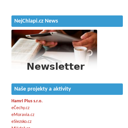
NejChlapi.cz News
Naše projekty a aktivity
Hamri Plus s.r.o.
eČechy.cz
eMoravia.cz
eSlezsko.cz