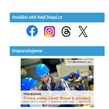
Sociální sítě NejChlapi.cz
Doporučujeme