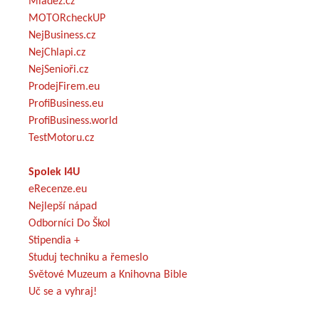
Mládež.cz
MOTORcheckUP
NejBusiness.cz
NejChlapi.cz
NejSenioři.cz
ProdejFirem.eu
ProfiBusiness.eu
ProfiBusiness.world
TestMotoru.cz
Spolek I4U
eRecenze.eu
Nejlepší nápad
Odborníci Do Škol
Stipendia +
Studuj techniku a řemeslo
Světové Muzeum a Knihovna Bible
Uč se a vyhraj!