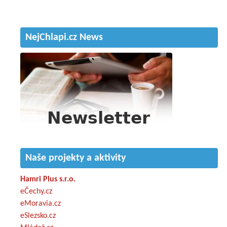
NejChlapi.cz News
Naše projekty a aktivity
Hamri Plus s.r.o.
eČechy.cz
eMoravia.cz
eSlezsko.cz