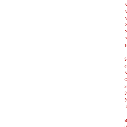
N
N
N
P
P
P
T
S
e
N
O
S
S
S
U
B