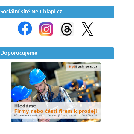
Sociální sítě NejChlapi.cz
Doporučujeme