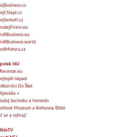
ejBusiness.cz
ejChlapi.cz
ejSenioři.cz
rodejFirem.eu
rofiBusiness.eu
rofiBusiness.world
estMotoru.cz
polek I4U
Recenze.eu
ejlepší nápad
dborníci Do Škol
tipendia +
tuduj techniku a řemeslo
větové Muzeum a Knihovna Bible
č se a vyhraj!
ibleTV