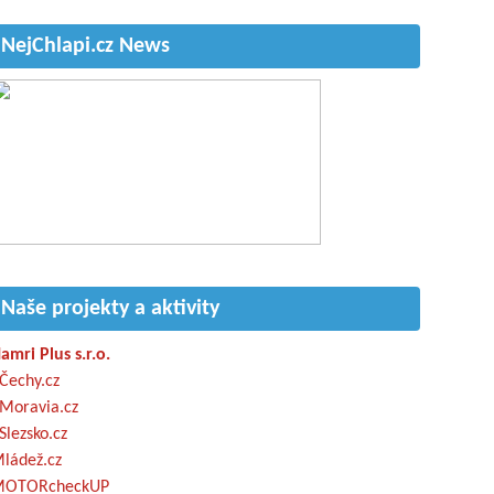
NejChlapi.cz News
Naše projekty a aktivity
amri Plus s.r.o.
Čechy.cz
Moravia.cz
Slezsko.cz
ládež.cz
OTORcheckUP