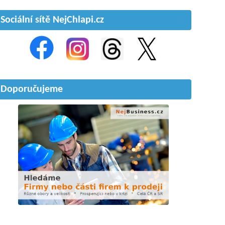
Sociální sítě NejChlapi.cz
Doporučujeme