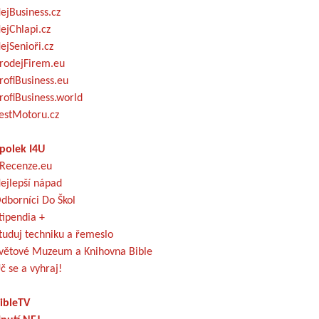
ejBusiness.cz
ejChlapi.cz
ejSenioři.cz
rodejFirem.eu
rofiBusiness.eu
rofiBusiness.world
estMotoru.cz
polek I4U
Recenze.eu
ejlepší nápad
dborníci Do Škol
tipendia +
tuduj techniku a řemeslo
větové Muzeum a Knihovna Bible
č se a vyhraj!
ibleTV