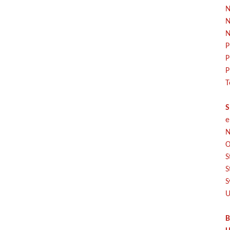
N
N
N
P
P
P
T
S
e
N
O
S
S
S
U
B