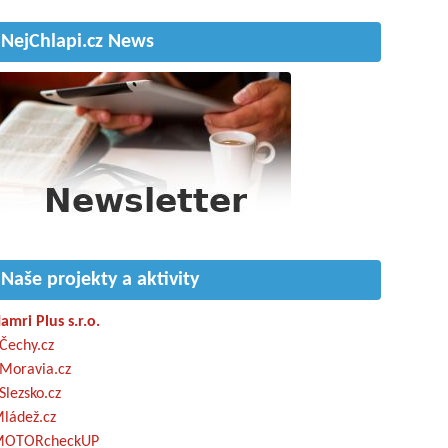
NejChlapi.cz News
Naše projekty a aktivity
amri Plus s.r.o.
Čechy.cz
Moravia.cz
Slezsko.cz
ládež.cz
OTORcheckUP