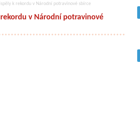
pěly k rekordu v Národní potravinové sbírce
rekordu v Národní potravinové