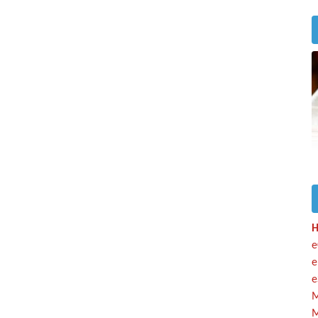
H
e
e
e
M
M