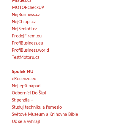
Mládež.cz
MOTORcheckUP
NejBusiness.cz
NejChlapi.cz
NejSenioři.cz
ProdejFirem.eu
ProfiBusiness.eu
ProfiBusiness.world
TestMotoru.cz
Spolek I4U
eRecenze.eu
Nejlepší nápad
Odborníci Do Škol
Stipendia +
Studuj techniku a řemeslo
Světové Muzeum a Knihovna Bible
Uč se a vyhraj!