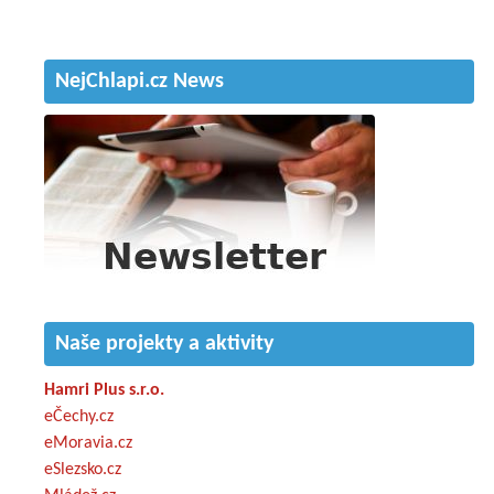
NejChlapi.cz News
Naše projekty a aktivity
Hamri Plus s.r.o.
eČechy.cz
eMoravia.cz
eSlezsko.cz