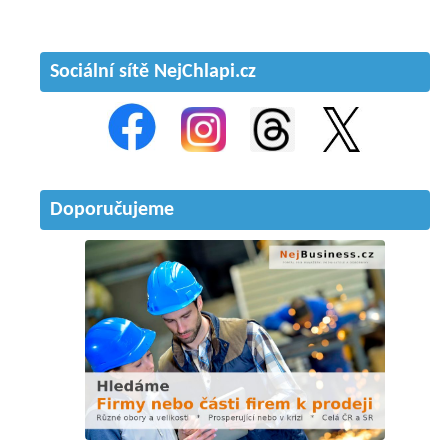
Sociální sítě NejChlapi.cz
Doporučujeme