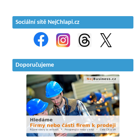
Sociální sítě NejChlapi.cz
Doporučujeme