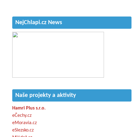
NejChlapi.cz News
Naše projekty a aktivity
Hamri Plus s.r.o.
eČechy.cz
eMoravia.cz
eSlezsko.cz