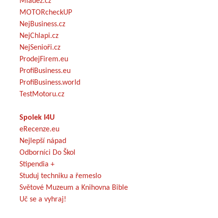
Mládež.cz
MOTORcheckUP
NejBusiness.cz
NejChlapi.cz
NejSenioři.cz
ProdejFirem.eu
ProfiBusiness.eu
ProfiBusiness.world
TestMotoru.cz
Spolek I4U
eRecenze.eu
Nejlepší nápad
Odborníci Do Škol
Stipendia +
Studuj techniku a řemeslo
Světové Muzeum a Knihovna Bible
Uč se a vyhraj!