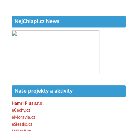
NejChlapi.cz News
Naše projekty a aktivity
Hamri Plus s.r.o.
eČechy.cz
eMoravia.cz
eSlezsko.cz