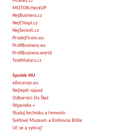
Mládež.cz
MOTORcheckUP
NejBusiness.cz
NejChlapi.cz
NejSenioři.cz
ProdejFirem.eu
ProfiBusiness.eu
ProfiBusiness.world
TestMotoru.cz
Spolek I4U
eRecenze.eu
Nejlepší nápad
Odborníci Do Škol
Stipendia +
Studuj techniku a řemeslo
Světové Muzeum a Knihovna Bible
Uč se a vyhraj!