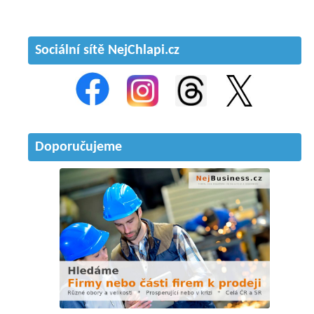
Sociální sítě NejChlapi.cz
Doporučujeme