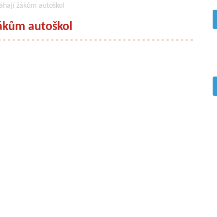
áhají žákům autoškol
ákům autoškol