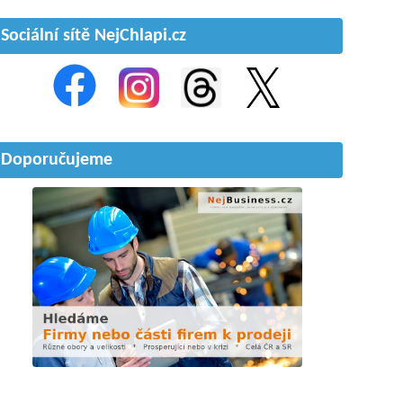
Sociální sítě NejChlapi.cz
Doporučujeme