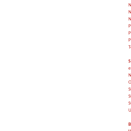
N
N
N
P
P
P
T
S
e
N
O
S
S
S
U
B