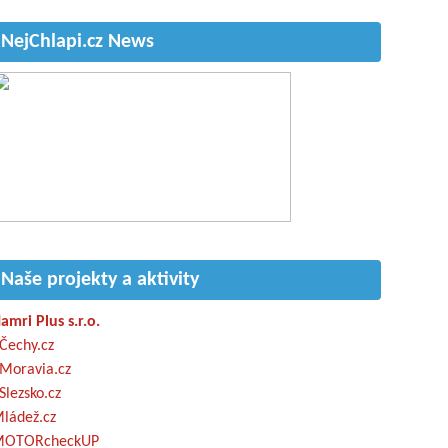
NejChlapi.cz News
Naše projekty a aktivity
amri Plus s.r.o.
Čechy.cz
Moravia.cz
Slezsko.cz
ládež.cz
OTORcheckUP