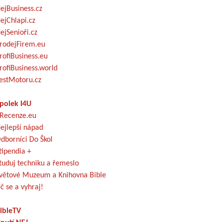
ejBusiness.cz
ejChlapi.cz
ejSenioři.cz
rodejFirem.eu
rofiBusiness.eu
rofiBusiness.world
estMotoru.cz
polek I4U
Recenze.eu
ejlepší nápad
dborníci Do Škol
tipendia +
tuduj techniku a řemeslo
větové Muzeum a Knihovna Bible
č se a vyhraj!
ibleTV