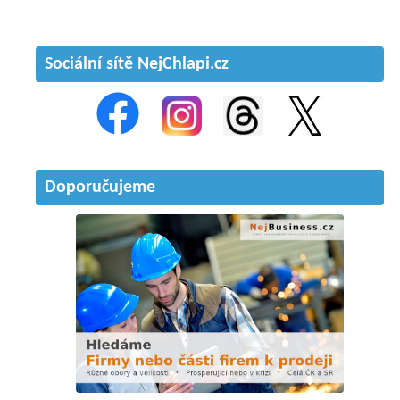
Sociální sítě NejChlapi.cz
Doporučujeme