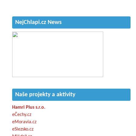
NejChlapi.cz News
Naše projekty a aktivity
Hamri Plus s.r.o.
eČechy.cz
eMoravia.cz
eSlezsko.cz