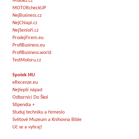
Mládež.cz
MOTORcheckUP
NejBusiness.cz
NejChlapi.cz
NejSenioři.cz
ProdejFirem.eu
ProfiBusiness.eu
ProfiBusiness.world
TestMotoru.cz
Spolek I4U
eRecenze.eu
Nejlepší nápad
Odborníci Do Škol
Stipendia +
Studuj techniku a řemeslo
Světové Muzeum a Knihovna Bible
Uč se a vyhraj!