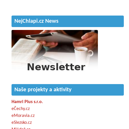
NejChlapi.cz News
Naše projekty a aktivity
Hamri Plus s.r.o.
eČechy.cz
eMoravia.cz
eSlezsko.cz