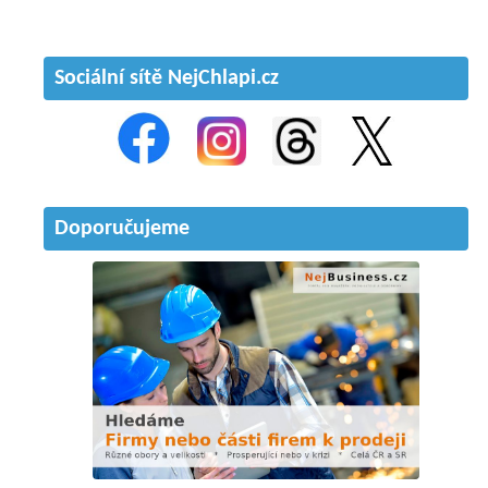
Sociální sítě NejChlapi.cz
Doporučujeme