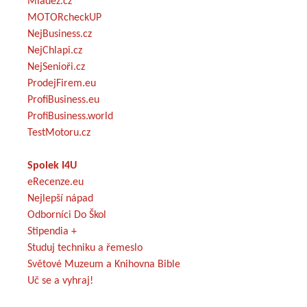
Mládež.cz
MOTORcheckUP
NejBusiness.cz
NejChlapi.cz
NejSenioři.cz
ProdejFirem.eu
ProfiBusiness.eu
ProfiBusiness.world
TestMotoru.cz
Spolek I4U
eRecenze.eu
Nejlepší nápad
Odborníci Do Škol
Stipendia +
Studuj techniku a řemeslo
Světové Muzeum a Knihovna Bible
Uč se a vyhraj!