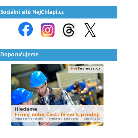
Sociální sítě NejChlapi.cz
Doporučujeme