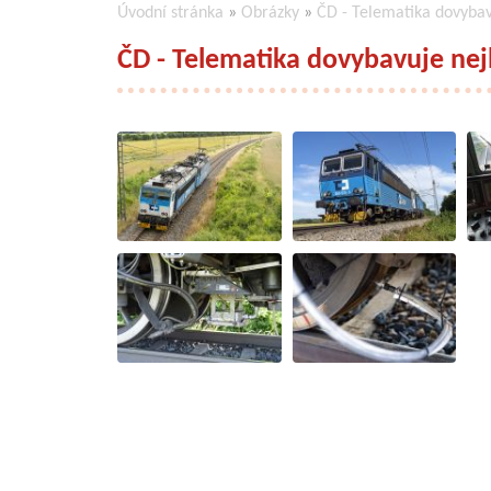
Úvodní stránka
»
Obrázky
»
ČD - Telematika dovyba
ČD - Telematika dovybavuje ne