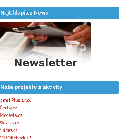
NejChlapi.cz News
Naše projekty a aktivity
amri Plus s.r.o.
Čechy.cz
Moravia.cz
Slezsko.cz
ládež.cz
OTORcheckUP