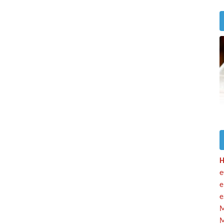
H
e
e
e
M
M