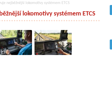
vuje nejběžnější lokomotivy systémem ETCS
jběžnější lokomotivy systémem ETCS