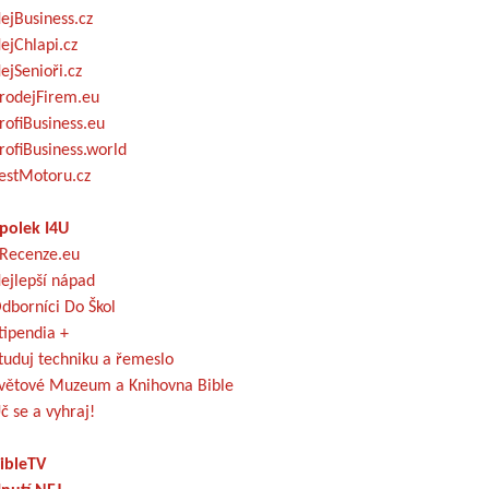
ejBusiness.cz
ejChlapi.cz
ejSenioři.cz
rodejFirem.eu
rofiBusiness.eu
rofiBusiness.world
estMotoru.cz
polek I4U
Recenze.eu
ejlepší nápad
dborníci Do Škol
tipendia +
tuduj techniku a řemeslo
větové Muzeum a Knihovna Bible
č se a vyhraj!
ibleTV