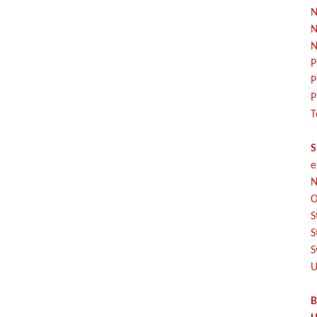
N
N
N
P
P
P
T
S
e
N
O
S
S
S
U
B