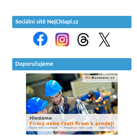
Sociální sítě NejChlapi.cz
Doporučujeme