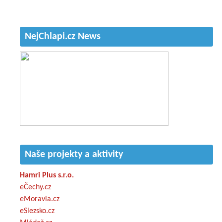
NejChlapi.cz News
Naše projekty a aktivity
Hamri Plus s.r.o.
eČechy.cz
eMoravia.cz
eSlezsko.cz