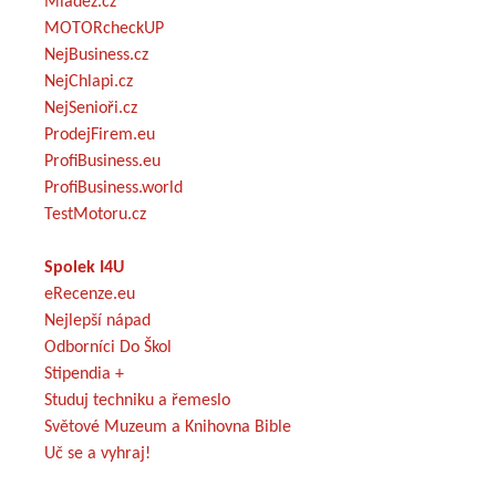
Mládež.cz
MOTORcheckUP
NejBusiness.cz
NejChlapi.cz
NejSenioři.cz
ProdejFirem.eu
ProfiBusiness.eu
ProfiBusiness.world
TestMotoru.cz
Spolek I4U
eRecenze.eu
Nejlepší nápad
Odborníci Do Škol
Stipendia +
Studuj techniku a řemeslo
Světové Muzeum a Knihovna Bible
Uč se a vyhraj!