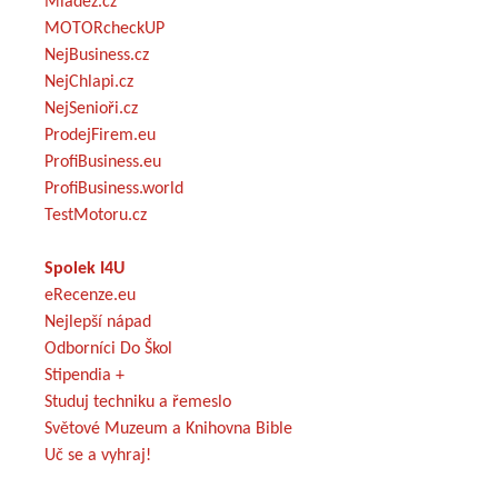
Mládež.cz
MOTORcheckUP
NejBusiness.cz
NejChlapi.cz
NejSenioři.cz
ProdejFirem.eu
ProfiBusiness.eu
ProfiBusiness.world
TestMotoru.cz
Spolek I4U
eRecenze.eu
Nejlepší nápad
Odborníci Do Škol
Stipendia +
Studuj techniku a řemeslo
Světové Muzeum a Knihovna Bible
Uč se a vyhraj!