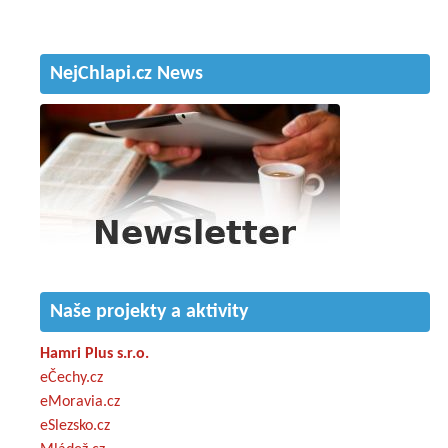
NejChlapi.cz News
Naše projekty a aktivity
Hamri Plus s.r.o.
eČechy.cz
eMoravia.cz
eSlezsko.cz