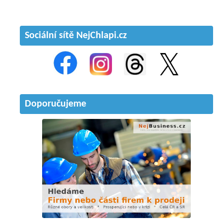
Sociální sítě NejChlapi.cz
Doporučujeme