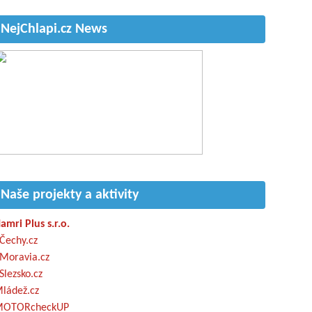
NejChlapi.cz News
Naše projekty a aktivity
amri Plus s.r.o.
Čechy.cz
Moravia.cz
Slezsko.cz
ládež.cz
OTORcheckUP