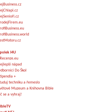
ejBusiness.cz
ejChlapi.cz
ejSenioři.cz
rodejFirem.eu
rofiBusiness.eu
rofiBusiness.world
estMotoru.cz
polek I4U
Recenze.eu
ejlepší nápad
dborníci Do Škol
tipendia +
tuduj techniku a řemeslo
větové Muzeum a Knihovna Bible
č se a vyhraj!
ibleTV