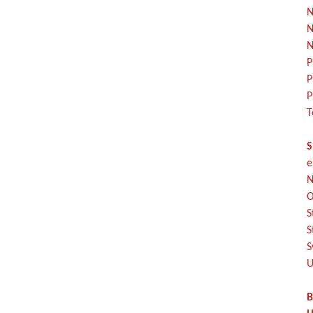
N
N
N
P
P
P
T
S
e
N
O
S
S
S
U
B