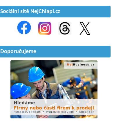
Sociální sítě NejChlapi.cz
Doporučujeme