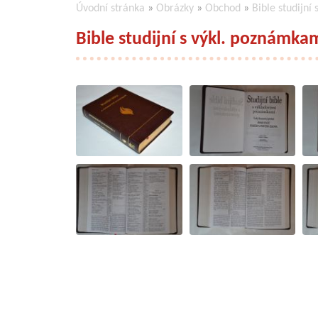
Úvodní stránka
»
Obrázky
»
Obchod
»
Bible studijní
Bible studijní s výkl. poznámkami