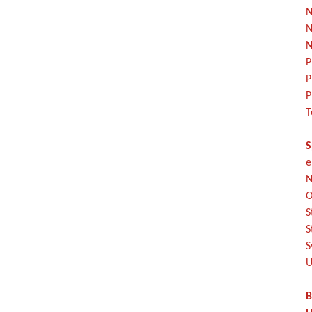
N
N
N
P
P
P
T
S
e
N
O
S
S
S
U
B