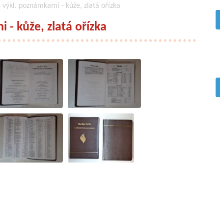
 s výkl. poznámkami - kůže, zlatá ořízka
 - kůže, zlatá ořízka