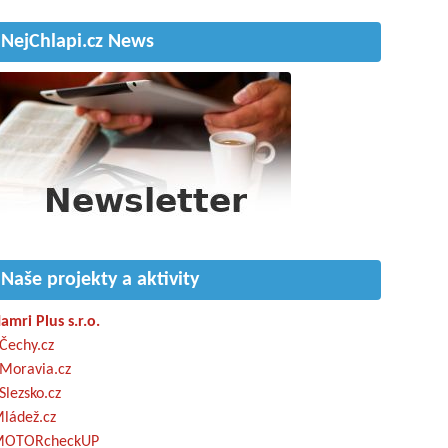
NejChlapi.cz News
Naše projekty a aktivity
amri Plus s.r.o.
Čechy.cz
Moravia.cz
Slezsko.cz
ládež.cz
OTORcheckUP