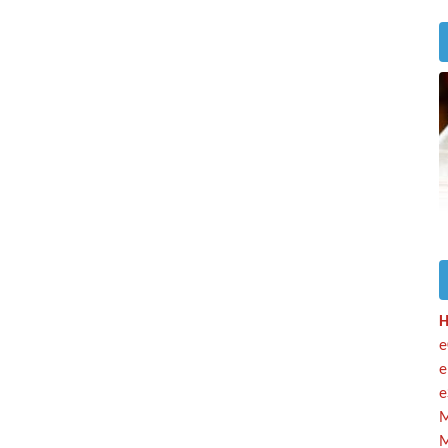
H
e
e
e
M
M