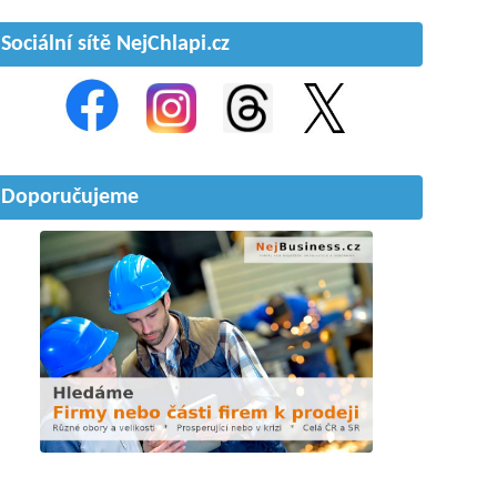
Sociální sítě NejChlapi.cz
Doporučujeme