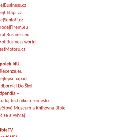
ejBusiness.cz
ejChlapi.cz
ejSenioři.cz
rodejFirem.eu
rofiBusiness.eu
rofiBusiness.world
estMotoru.cz
polek I4U
Recenze.eu
ejlepší nápad
dborníci Do Škol
tipendia +
tuduj techniku a řemeslo
větové Muzeum a Knihovna Bible
č se a vyhraj!
ibleTV