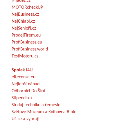
Mládež.cz
MOTORcheckUP
NejBusiness.cz
NejChlapi.cz
NejSenioři.cz
ProdejFirem.eu
ProfiBusiness.eu
ProfiBusiness.world
TestMotoru.cz
Spolek I4U
eRecenze.eu
Nejlepší nápad
Odborníci Do Škol
Stipendia +
Studuj techniku a řemeslo
Světové Muzeum a Knihovna Bible
Uč se a vyhraj!