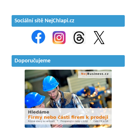
Sociální sítě NejChlapi.cz
Doporučujeme