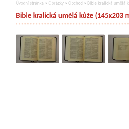
Úvodní stránka
»
Obrázky
»
Obchod
»
Bible kralická umělá
Bible kralická umělá kůže (145x203