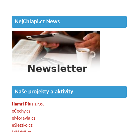
NejChlapi.cz News
Naše projekty a aktivity
Hamri Plus s.r.o.
eČechy.cz
eMoravia.cz
eSlezsko.cz