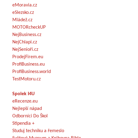
eMoravia.cz
eSlezsko.cz
Mládež.cz
MOTORcheckUP
NejBusiness.cz
NejChlapi.cz
NejSenioři.cz
ProdejFirem.eu
ProfiBusiness.eu
ProfiBusiness.world
TestMotoru.cz
Spolek I4U
eRecenze.eu
Nejlepší nápad
Odborníci Do Škol
Stipendia +
Studuj techniku a řemeslo