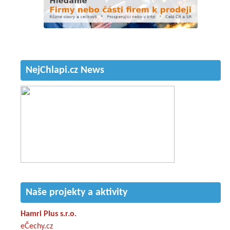
NejChlapi.cz News
Naše projekty a aktivity
Hamri Plus s.r.o.
eČechy.cz