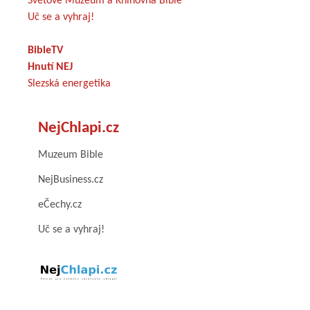
Světové Muzeum a Knihovna Bible
Uč se a vyhraj!
BibleTV
Hnutí NEJ
Slezská energetika
NejChlapi.cz
Muzeum Bible
NejBusiness.cz
eČechy.cz
Uč se a vyhraj!