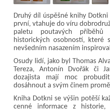
Druhý díl úspěšné knihy Dotkni 
první, vtahuje do víru dobrodru
paletu poutavých příběh
historických osobností, které 
nevšedním nasazením inspirovaly 
Osudy lidí, jako byl Thomas Alv
Tereza, Antonín Dvořák či 
dozajista mají moc probudi
dosáhnout a svým činem proměni
Kniha Dotkni se výšin potěší ka
cenné informace z historie, 